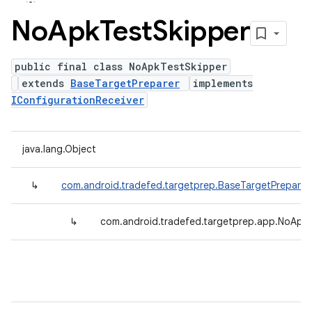
No
Apk
Test
Skipper
public final class NoApkTestSkipper
extends
BaseTargetPreparer
implements
IConfigurationReceiver
java.lang.Object
↳
com.android.tradefed.targetprep.BaseTargetPreparer
↳
com.android.tradefed.targetprep.app.NoApk