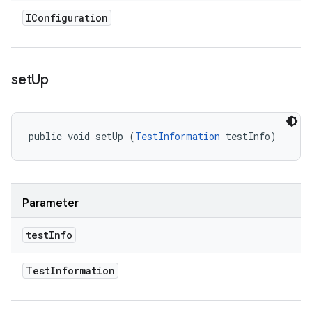
IConfiguration
set
Up
public void setUp (
TestInformation
 testInfo)
Parameter
test
Info
Test
Information