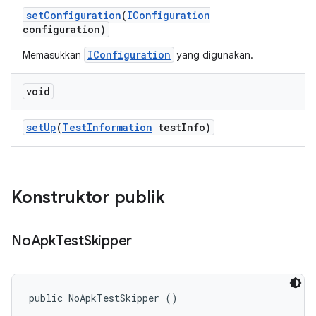
set
Configuration
(
IConfiguration
configuration)
IConfiguration
Memasukkan
yang digunakan.
void
set
Up
(
Test
Information
test
Info)
Konstruktor publik
No
Apk
Test
Skipper
public NoApkTestSkipper ()