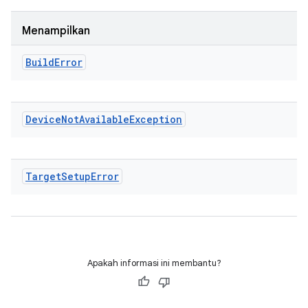
Menampilkan
Build
Error
Device
Not
Available
Exception
Target
Setup
Error
Apakah informasi ini membantu?