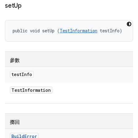
set
Up
public void setUp (
TestInformation
 testInfo)
參數
test
Info
Test
Information
擲回
Build
Error