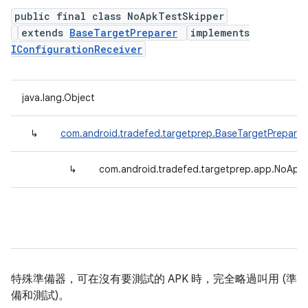
public final class NoApkTestSkipper
extends
BaseTargetPreparer
implements
IConfigurationReceiver
java.lang.Object
↳
com.android.tradefed.targetprep.BaseTargetPreparer
↳
com.android.tradefed.targetprep.app.NoApk
特殊準備器，可在沒有要測試的 APK 時，完全略過叫用 (準
備和測試)。