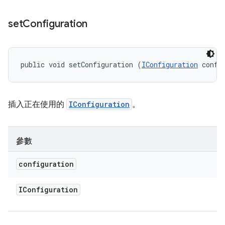
set
Configuration
public void setConfiguration (
IConfiguration
 confi
插入正在使用的
IConfiguration
。
參數
configuration
IConfiguration