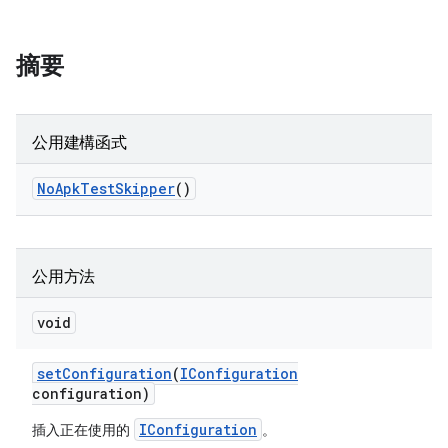
摘要
公用建構函式
No
Apk
Test
Skipper
()
公用方法
void
set
Configuration
(
IConfiguration
configuration)
IConfiguration
插入正在使用的
。