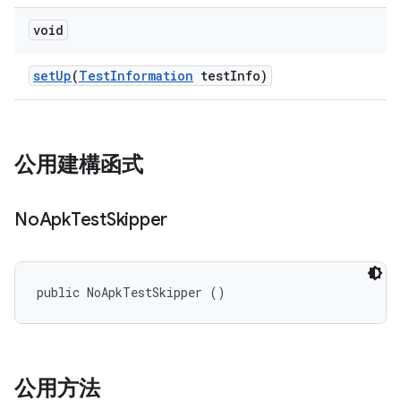
void
set
Up
(
Test
Information
test
Info)
公用建構函式
No
Apk
Test
Skipper
public NoApkTestSkipper ()
公用方法