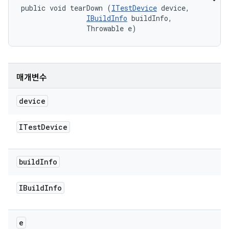
public void tearDown (
ITestDevice
 device, 

IBuildInfo
 buildInfo, 

                Throwable e)
매개변수
device
ITest
Device
build
Info
IBuild
Info
e