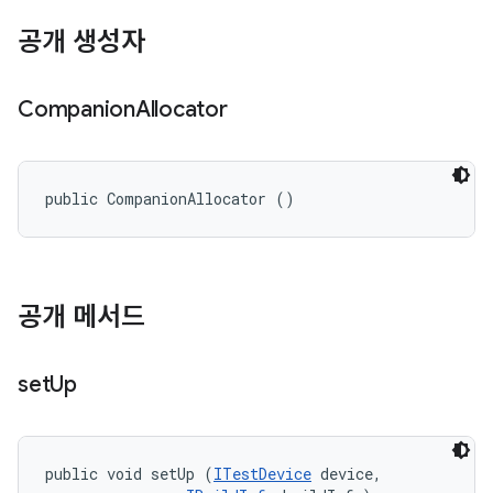
공개 생성자
Companion
Allocator
public CompanionAllocator ()
공개 메서드
set
Up
public void setUp (
ITestDevice
 device, 
