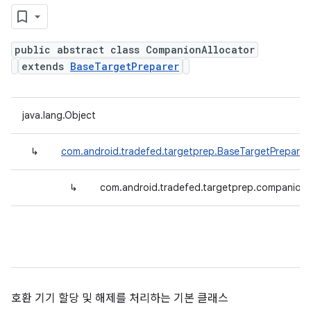
public abstract class CompanionAllocator
extends
BaseTargetPreparer
java.lang.Object
↳
com.android.tradefed.targetprep.BaseTargetPreparer
↳
com.android.tradefed.targetprep.companion
호환 기기 할당 및 해제를 처리하는 기본 클래스