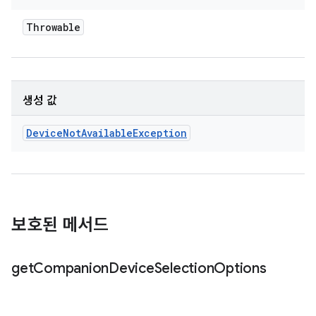
Throwable
생성 값
Device
Not
Available
Exception
보호된 메서드
get
Companion
Device
Selection
Options