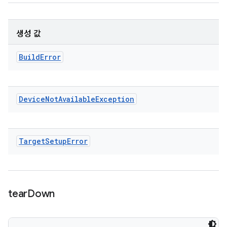
생성 값
Build
Error
Device
Not
Available
Exception
Target
Setup
Error
tear
Down