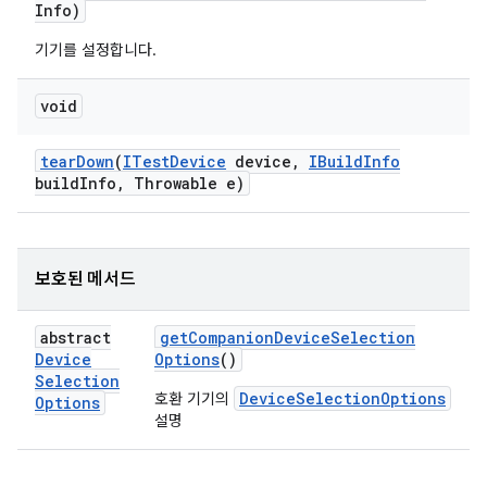
Info)
기기를 설정합니다.
void
tear
Down
(
ITest
Device
device
,
IBuild
Info
build
Info
,
Throwable e)
보호된 메서드
abstract
get
Companion
Device
Selection
Device
Options
()
Selection
DeviceSelectionOptions
호환 기기의
Options
설명