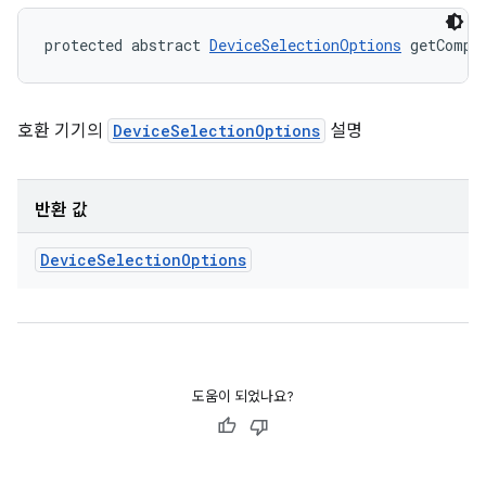
protected abstract 
DeviceSelectionOptions
 getCompa
호환 기기의
DeviceSelectionOptions
설명
반환 값
Device
Selection
Options
도움이 되었나요?