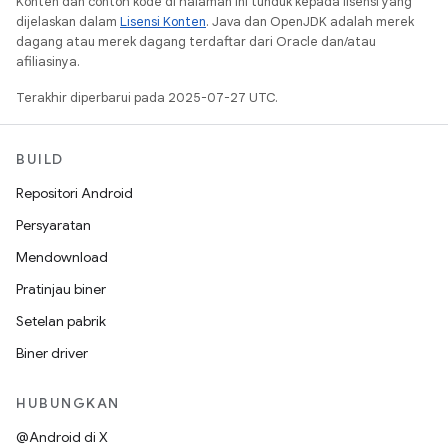
Konten dan contoh kode di halaman ini tunduk kepada lisensi yang
dijelaskan dalam
Lisensi Konten
. Java dan OpenJDK adalah merek
dagang atau merek dagang terdaftar dari Oracle dan/atau
afiliasinya.
Terakhir diperbarui pada 2025-07-27 UTC.
BUILD
Repositori Android
Persyaratan
Mendownload
Pratinjau biner
Setelan pabrik
Biner driver
HUBUNGKAN
@Android di X