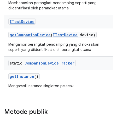
Membebaskan perangkat pendamping seperti yang
diidentifikasi oleh perangkat utama
ITest
Device
get
Companion
Device
(
ITest
Device
device)
Mengambil perangkat pendamping yang dialokasikan
seperti yang diidentifikasi oleh perangkat utama
static
Companion
Device
Tracker
get
Instance
()
Mengambil instance singleton pelacak
Metode publik