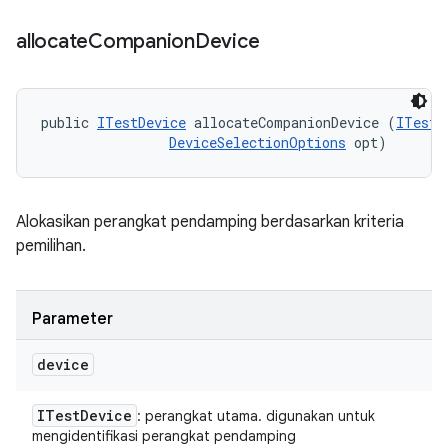
allocate
Companion
Device
public 
ITestDevice
 allocateCompanionDevice (
ITestD
DeviceSelectionOptions
 opt)
Alokasikan perangkat pendamping berdasarkan kriteria
pemilihan.
Parameter
device
ITest
Device
: perangkat utama. digunakan untuk
mengidentifikasi perangkat pendamping