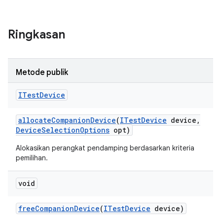
Ringkasan
Metode publik
ITest
Device
allocate
Companion
Device
(
ITest
Device
device
,
Device
Selection
Options
opt)
Alokasikan perangkat pendamping berdasarkan kriteria
pemilihan.
void
free
Companion
Device
(
ITest
Device
device)