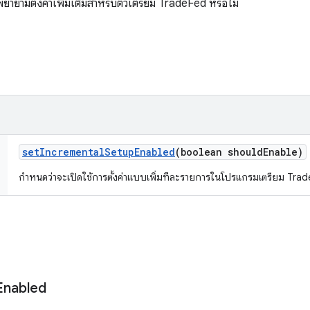
พยายามตั้งค่าเพิ่มเติมสำหรับตัวเตรียม TradeFed หรือไม่
set
Incremental
Setup
Enabled
(boolean should
Enable)
กำหนดว่าจะเปิดใช้การตั้งค่าแบบเพิ่มทีละรายการในโปรแกรมเตรียม Trad
Enabled