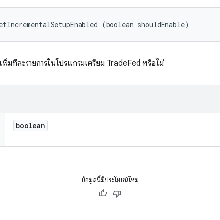
etIncrementalSetupEnabled (boolean shouldEnable)
บเพิ่มทีละรายการในโปรแกรมเตรียม TradeFed หรือไม่
boolean
ข้อมูลนี้มีประโยชน์ไหม