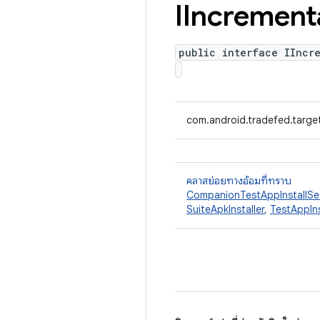
IIncrement
public interface IIncr
com.android.tradefed.targe
คลาสย่อยทางอ้อมที่ทราบ
CompanionTestAppInstallSe
SuiteApkInstaller
,
TestAppIn