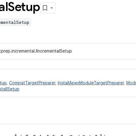
al
Setup
ementalSetup
tprep.incremental.IIncrementalSetup
tup
,
CompatTargetPreparer
,
InstallApexModuleTargetPreparer
,
Modu
stallSetup