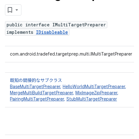
public interface IMultiTargetPreparer
implements
IDisableable
com.android.tradefed.targetprep.multi.IMultiTargetPreparer
既知の間接的なサブクラス
BaseMultiTargetPreparer
,
HelloWorldMultiTargetPreparer
,
MergeMultiBuildTargetPreparer
,
MixImageZipPreparer
,
PairingMultiTargetPreparer
,
StubMultiTargetPreparer