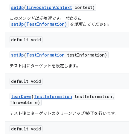
set
Up
(
IInvocation
Context
context)
このメソッドは非推奨です。 代わりに
setUp(TestInformation)
を使用してください。
default void
set
Up
(
Test
Information
test
Information)
テスト用にターゲットを設定します。
default void
tear
Down
(
Test
Information
test
Information
,
Throwable e)
テスト後にターゲットのクリーンアップ/終了を行います。
default void