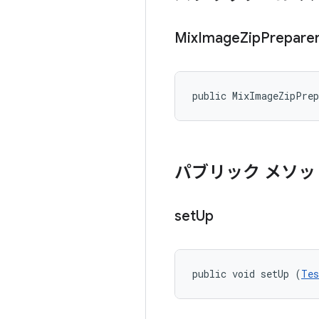
Mix
Image
Zip
Prepare
public MixImageZipPre
パブリック メソッ
set
Up
public void setUp (
Tes