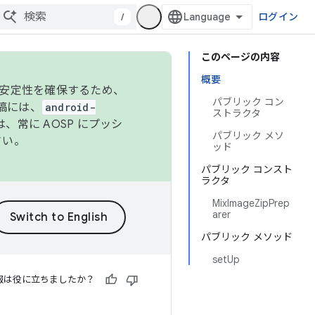
/
ログイン
このページの内容
概要
の安定性を確保するため、
パブリック コン
投稿には、
android-
ストラクタ
、常に AOSP にプッシ
パブリック メソ
さい。
ッド
パブリック コンスト
ラクタ
MixImageZipPrep
arer
パブリック メソッド
setUp
報は役に立ちましたか？