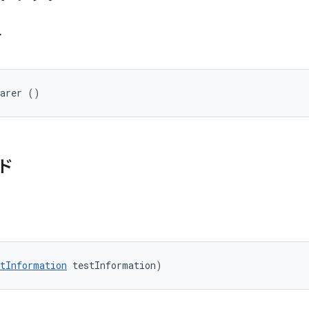
r
parer ()
ド
tInformation
 testInformation)