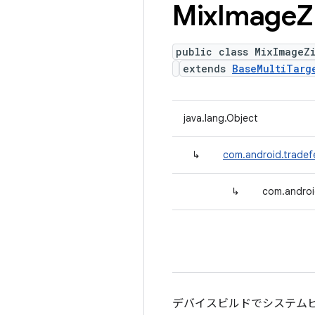
Mix
Image
Z
public class MixImageZ
extends
BaseMultiTarg
java.lang.Object
↳
com.android.tradef
↳
com.androi
デバイスビルドでシステム