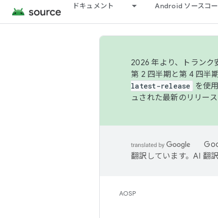
ドキュメント
Android ソース
2026 年より、トラ
第 2 四半期と第 4 四
latest-release
を使用
ュされた最新のリリース
Go
翻訳しています。AI 
AOSP