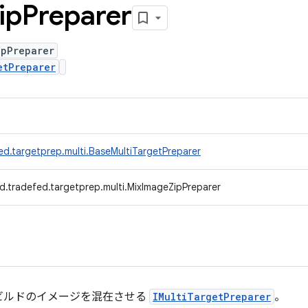
ip
Preparer
ipPreparer
etPreparer
ed.targetprep.multi.BaseMultiTargetPreparer
d.tradefed.targetprep.multi.MixImageZipPreparer
ビルドのイメージを混在させる
IMultiTargetPreparer
。