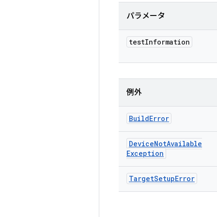
パラメータ
test
Information
例外
Build
Error
Device
Not
Available
Exception
Target
Setup
Error