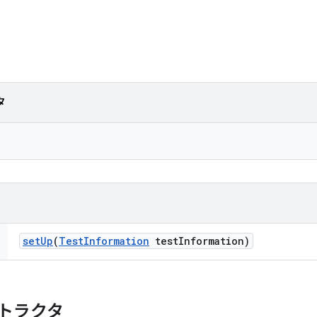
タ
set
Up
(
Test
Information
test
Information)
トラクタ