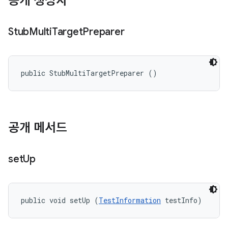
공개 생성자
Stub
Multi
Target
Preparer
public StubMultiTargetPreparer ()
공개 메서드
set
Up
public void setUp (
TestInformation
 testInfo)