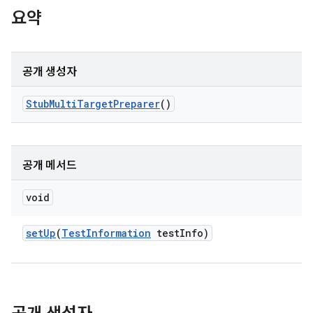
요약
공개 생성자
Stub
Multi
Target
Preparer
()
공개 메서드
void
set
Up
(
Test
Information
test
Info)