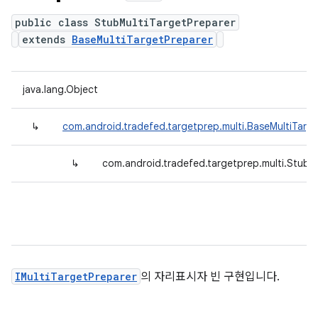
public class StubMultiTargetPreparer
extends
BaseMultiTargetPreparer
java.lang.Object
↳
com.android.tradefed.targetprep.multi.BaseMultiTarg
↳
com.android.tradefed.targetprep.multi.StubM
IMultiTargetPreparer
의 자리표시자 빈 구현입니다.