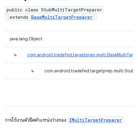
public class StubMultiTargetPreparer
extends
BaseMultiTargetPreparer
java.lang.Object
↳
com.android.tradefed.targetprep.multi.BaseMultiTarg
↳
com.android.tradefed.targetprep.multi.StubM
การใช้งานตัวยึดตําแหน่งว่างของ
IMultiTargetPreparer