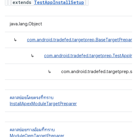
extends
TestAppInstallSetup
java.lang.Object
↳
com.android.tradefed.targetprep.BaseTargetPreparer
↳
com.android.tradefed.targetprep.TestAppInst
↳
com.android.tradefed.targetprep.suit
คลาสย่อยโดยตรงที่ทราบ
InstallApexModuleTargetPreparer
คลาสย่อยทางอ้อมที่ทราบ
ModuleOemTargetPreparer