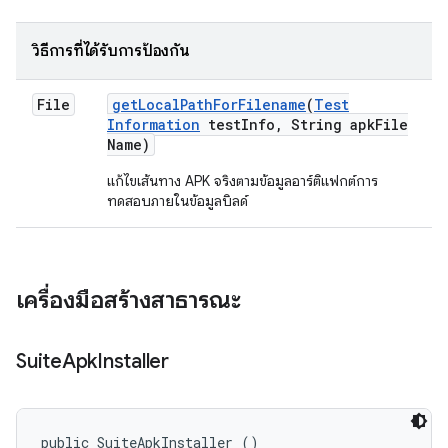
วิธีการที่ได้รับการป้องกัน
File
get
Local
Path
For
Filename
(
Test
Information
test
Info
,
String apk
File
Name)
แก้ไขเส้นทาง APK จริงตามข้อมูลอาร์ติแฟกต์การ
ทดสอบภายในข้อมูลบิลด์
เครื่องมือสร้างสาธารณะ
Suite
Apk
Installer
public SuiteApkInstaller ()