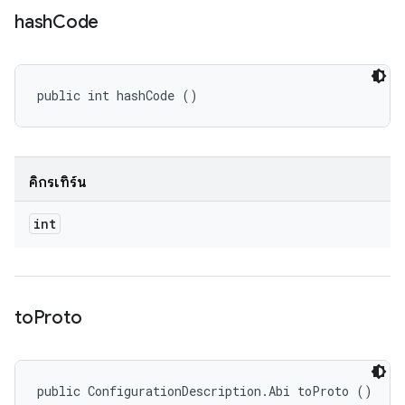
hash
Code
public int hashCode ()
คิกรีเทิร์น
int
to
Proto
public ConfigurationDescription.Abi toProto ()