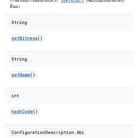
toProto()
การดำเนินการย้อนกลับจาก
เพื่อรับออบเจ็กต์กลับ
คืนมา
String
get
Bitness
()
String
get
Name
()
int
hash
Code
()
Configuration
Description
.
Abi