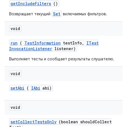
get
Include
Filters
()
Set
Возвращает текущий
включаемых фильтров.
void
run
(
Test
Information
test
Info
,
ITest
Invocation
Listener
listener)
Выполняет тесты и сообщает результаты слушателю.
void
set
Abi
(
IAbi
abi)
void
set
Collect
Tests
Only
(boolean should
Collect