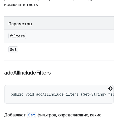
исключить тесты.
Параметры
filters
Set
add
All
Include
Filters
public void addAllIncludeFilters (Set<String> filt
Добавляет
Set
фильтров, определяющих, какие