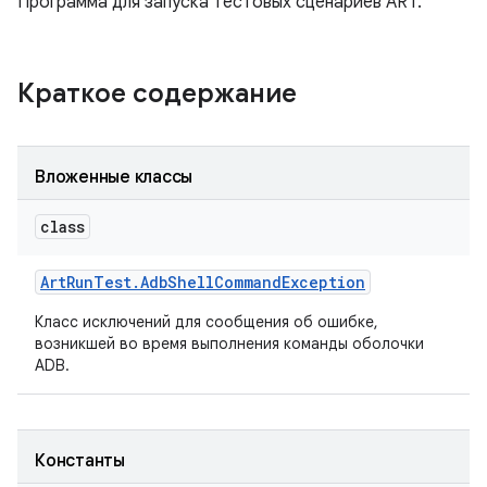
Программа для запуска тестовых сценариев ART.
Краткое содержание
Вложенные классы
class
Art
Run
Test
.
Adb
Shell
Command
Exception
Класс исключений для сообщения об ошибке,
возникшей во время выполнения команды оболочки
ADB.
Константы