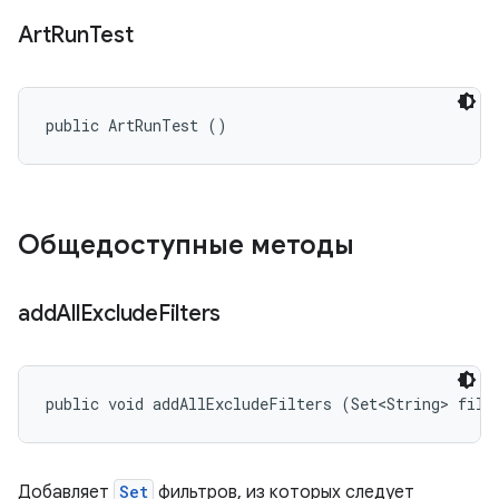
Art
Run
Test
public ArtRunTest ()
Общедоступные методы
add
All
Exclude
Filters
public void addAllExcludeFilters (Set<String> filt
Добавляет
Set
фильтров, из которых следует