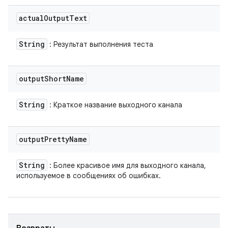
actual
Output
Text
String
: Результат выполнения теста
output
Short
Name
String
: Краткое название выходного канала
output
Pretty
Name
String
: Более красивое имя для выходного канала,
используемое в сообщениях об ошибках.