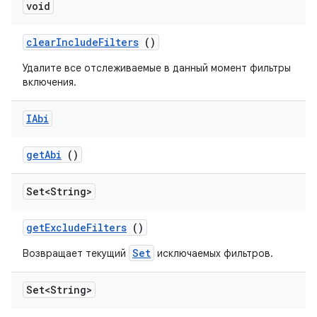
void
clear
Include
Filters
()
Удалите все отслеживаемые в данный момент фильтры
включения.
IAbi
get
Abi
()
Set<String>
get
Exclude
Filters
()
Set
Возвращает текущий
исключаемых фильтров.
Set<String>