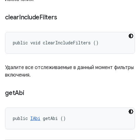
clear
Include
Filters
public void clearIncludeFilters ()
Удалите все отслеживаемые в данный момент фильтры
включения.
get
Abi
public 
IAbi
 getAbi ()