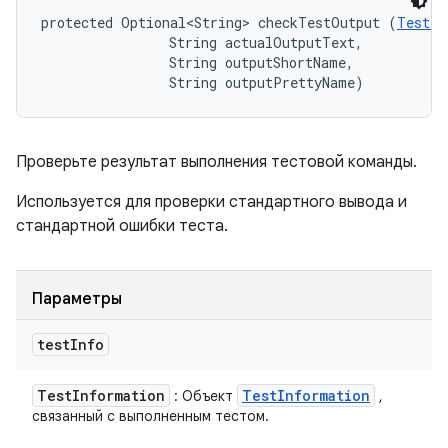
protected Optional<String> checkTestOutput (
TestIn
                String actualOutputText, 

                String outputShortName, 

                String outputPrettyName)
Проверьте результат выполнения тестовой команды.
Используется для проверки стандартного вывода и
стандартной ошибки теста.
Параметры
test
Info
Test
Information
Test
Information
: Объект
,
связанный с выполненным тестом.