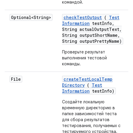
командой.
Optional<String>
check
Test
Output
(
Test
Information
test
Info
,
String actual
Output
Text
,
String output
Short
Name
,
String output
Pretty
Name)
Проверьте результат
выполнения тестовой
команды.
File
create
Test
Local
Temp
Directory
(
Test
Information
test
Info)
Создайте локальную
временную директорию в
папке зависимостей теста
для сбора результатов
тестирования, получаемых с
тестируемого устройства.