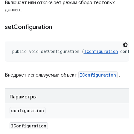
Включает или отключает режим сбора тестовых
данных.
set
Configuration
public void setConfiguration (
IConfiguration
 confi
Внедряет используемый объект
IConfiguration
.
Параметры
configuration
IConfiguration