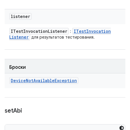
listener
ITest
Invocation
Listener
ITest
Invocation
:
Listener
для результатов тестирования.
Броски
Device
Not
Available
Exception
set
Abi