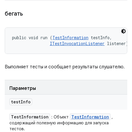
бегать
public void run (
TestInformation
 testInfo, 

ITestInvocationListener
 listener)
Выполняет тесты и сообщает результаты слушателю.
Параметры
test
Info
Test
Information
Test
Information
: Объект
,
содержащий полезную информацию для запуска
тестов.