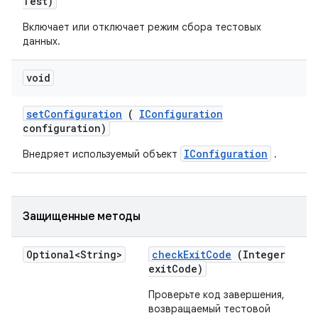
Test)
Включает или отключает режим сбора тестовых
данных.
void
set
Configuration
(
IConfiguration
configuration)
IConfiguration
Внедряет используемый объект
.
Защищенные методы
Optional<String>
check
Exit
Code
(Integer
exit
Code)
Проверьте код завершения,
возвращаемый тестовой