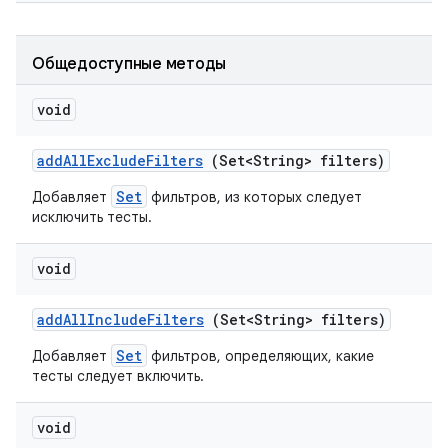
Общедоступные методы
void
add
All
Exclude
Filters
(Set<String> filters)
Set
Добавляет
фильтров, из которых следует
исключить тесты.
void
add
All
Include
Filters
(Set<String> filters)
Set
Добавляет
фильтров, определяющих, какие
тесты следует включить.
void