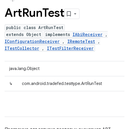
Art
Run
Test
public class ArtRunTest
extends Object
implements
IAbiReceiver
,
IConfigurationReceiver
,
IRemoteTest
,
ITestCollector
,
ITestFilterReceiver
java.lang.Object
↳
com.android.tradefed.testtype.ArtRunTest