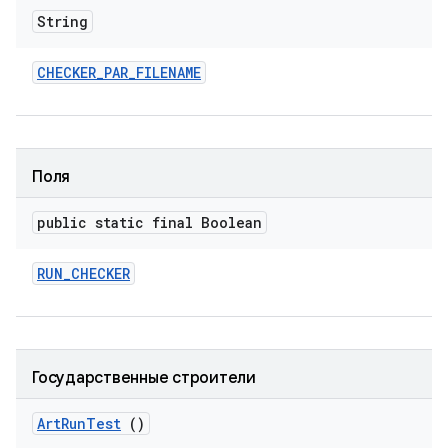
String
CHECKER
_
PAR
_
FILENAME
Поля
public static final Boolean
RUN
_
CHECKER
Государственные строители
Art
Run
Test
()