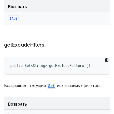
Возвраты
IAbi
get
Exclude
Filters
public Set<String> getExcludeFilters ()
Возвращает текущий
Set
исключаемых фильтров.
Возвраты