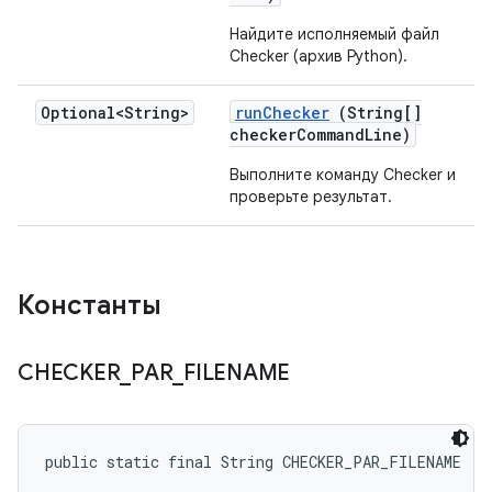
Найдите исполняемый файл
Checker (архив Python).
Optional<String>
run
Checker
(String[]
checker
Command
Line)
Выполните команду Checker и
проверьте результат.
Константы
CHECKER
_
PAR
_
FILENAME
public static final String CHECKER_PAR_FILENAME