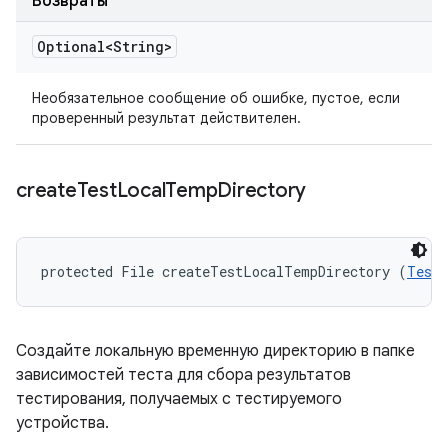
Возвраты
Optional<String>
Необязательное сообщение об ошибке, пустое, если
проверенный результат действителен.
create
Test
Local
Temp
Directory
protected File createTestLocalTempDirectory (
TestI
Создайте локальную временную директорию в папке
зависимостей теста для сбора результатов
тестирования, получаемых с тестируемого
устройства.