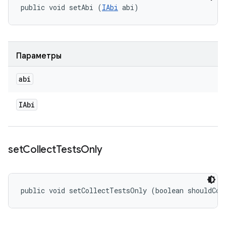
public void setAbi (
IAbi
 abi)
Параметры
abi
IAbi
set
Collect
Tests
Only
public void setCollectTestsOnly (boolean shouldCol