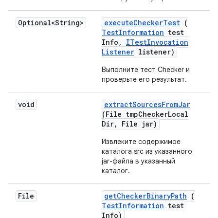
Optional<String>
execute
Checker
Test
(
Test
Information
test
Info
,
ITest
Invocation
Listener
listener)
Выполните тест Checker и
проверьте его результат.
void
extract
Sources
From
Jar
(File tmp
Checker
Local
Dir
,
File jar)
Извлеките содержимое
каталога src из указанного
jar-файла в указанный
каталог.
File
get
Checker
Binary
Path
(
Test
Information
test
Info)