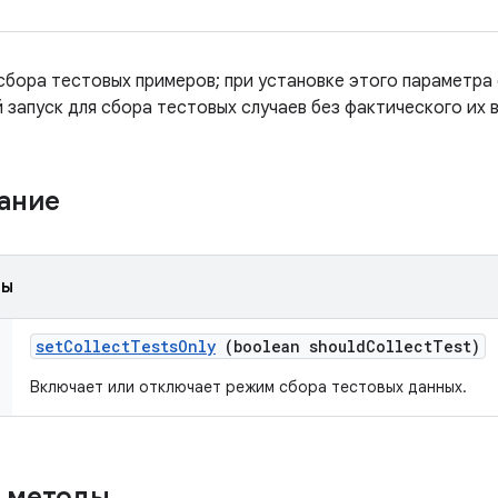
бора тестовых примеров; при установке этого параметра
 запуск для сбора тестовых случаев без фактического их 
жание
ды
set
Collect
Tests
Only
(boolean should
Collect
Test)
Включает или отключает режим сбора тестовых данных.
 методы