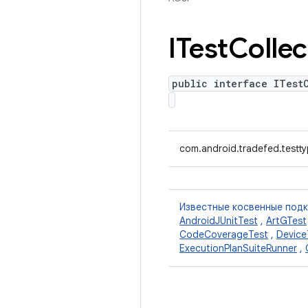
ITest
Collec
public interface ITest
com.android.tradefed.testty
Известные косвенные под
AndroidJUnitTest
,
ArtGTest
CodeCoverageTest
,
Device
ExecutionPlanSuiteRunner
,