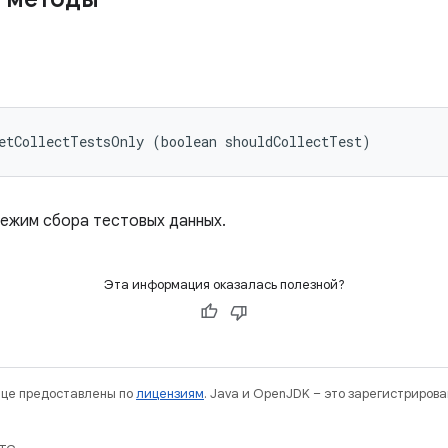
etCollectTestsOnly (boolean shouldCollectTest)
ежим сбора тестовых данных.
Эта информация оказалась полезной?
нице предоставлены по
лицензиям
. Java и OpenJDK – это зарегистриров