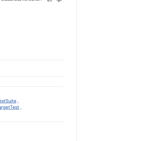
estSuite
,
argetTest
,