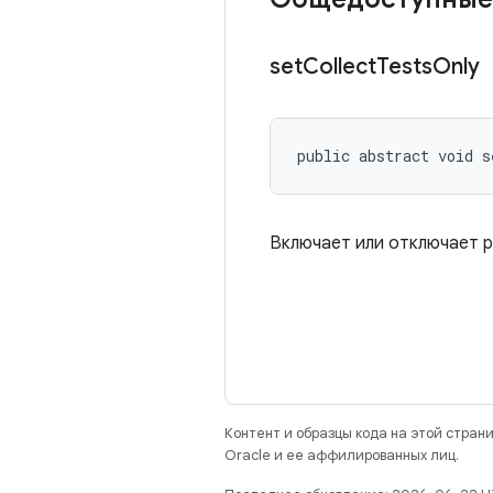
set
Collect
Tests
Only
public abstract void s
Включает или отключает р
Контент и образцы кода на этой стра
Oracle и ее аффилированных лиц.