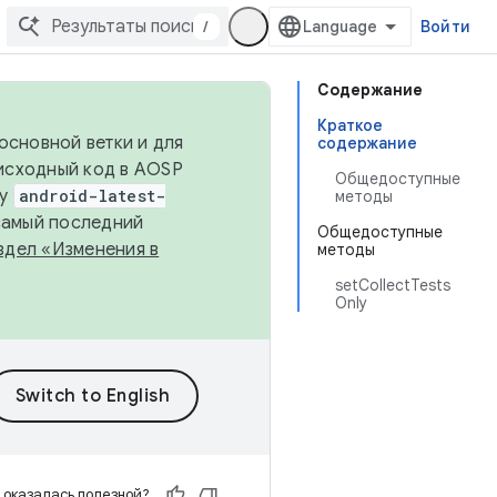
/
Войти
Содержание
Краткое
основной ветки и для
содержание
исходный код в AOSP
Общедоступные
ку
android-latest-
методы
 самый последний
Общедоступные
здел «Изменения в
методы
setCollectTests
Only
 оказалась полезной?