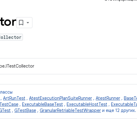
tor
Collector
pe.ITestCollector
классы
,
ArtRunTest
,
AtestExecutionPlanSuiteRunner
,
AtestRunner
,
BaseT
TestCase
,
ExecutableBaseTest
,
ExecutableHostTest
,
ExecutableT
GTest
,
GTestBase
,
GranularRetriableTestWrapper
и еще 12 других.