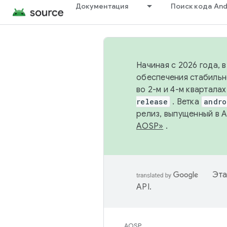
Документация
Поиск кода And
Начиная с 2026 года, 
обеспечения стабильн
во 2-м и 4-м квартала
release
. Ветка
andro
релиз, выпущенный в 
AOSP»
.
Эта
API
.
AOSP