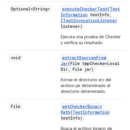
Optional<String>
execute
Checker
Test
(
Test
Information
test
Info
,
ITest
Invocation
Listener
listener)
Ejecuta una prueba de Checker
y verifica su resultado.
void
extract
Sources
From
Jar
(File tmp
Checker
Local
Dir
,
File jar)
Extrae el directorio src del
archivo jar determinado al
directorio determinado.
File
get
Checker
Binary
Path
(
Test
Information
test
Info)
Busca el archivo binario de