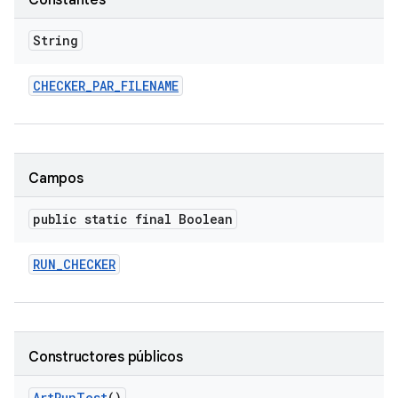
Constantes
String
CHECKER
_
PAR
_
FILENAME
Campos
public static final Boolean
RUN
_
CHECKER
Constructores públicos
Art
Run
Test
()