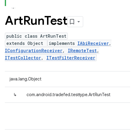
Art
Run
Test
public class ArtRunTest
extends Object
implements
IAbiReceiver
,
IConfigurationReceiver
,
IRemoteTest
,
ITestCollector
,
ITestFilterReceiver
java.lang.Object
↳
com.android.tradefed.testtype.ArtRunTest