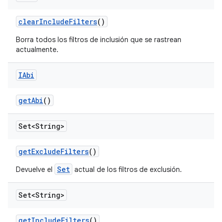
clear
Include
Filters
()
Borra todos los filtros de inclusión que se rastrean
actualmente.
IAbi
get
Abi
()
Set<String>
get
Exclude
Filters
()
Set
Devuelve el
actual de los filtros de exclusión.
Set<String>
get
Include
Filters
()