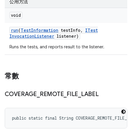
公用方法
void
run
(
Test
Information
test
Info
,
ITest
Invocation
Listener
listener)
Runs the tests, and reports result to the listener.
常數
COVERAGE
_
REMOTE
_
FILE
_
LABEL
public static final String COVERAGE_REMOTE_FILE_L