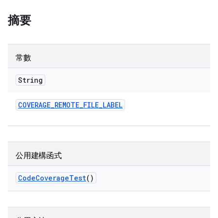
摘要
常數
String
COVERAGE
_
REMOTE
_
FILE
_
LABEL
公用建構函式
Code
Coverage
Test
()