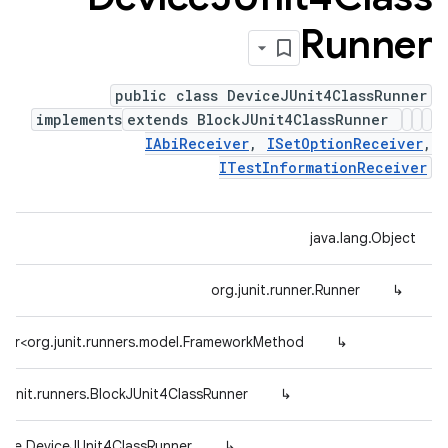
Runner
public class DeviceJUnit4ClassRunner
implements
extends BlockJUnit4ClassRunner
IAbiReceiver
,
ISetOptionReceiver
,
ITestInformationReceiver
java.lang.Object
org.junit.runner.Runner
↳
nner<org.junit.runners.model.FrameworkMethod>
↳
.junit.runners.BlockJUnit4ClassRunner
↳
type.DeviceJUnit4ClassRunner
↳