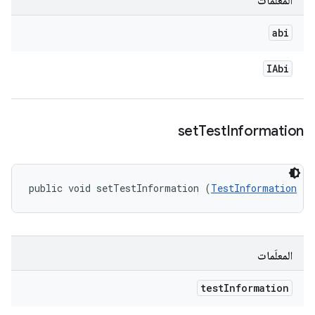
المعلَمات
abi
IAbi
set
Test
Information
public void setTestInformation (
TestInformation
 te
المعلَمات
test
Information