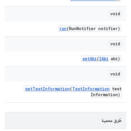
void
run
(Run
Notifier notifier)
void
set
Abi
(
IAbi
abi)
void
set
Test
Information
(
Test
Information
test
Information)
طُرق محمية