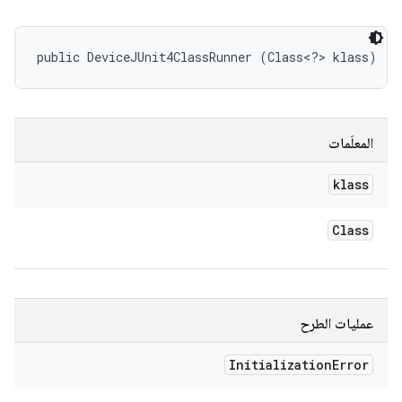
public DeviceJUnit4ClassRunner (Class<?> klass)
المعلَمات
klass
Class
عمليات الطرح
Initialization
Error