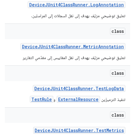
Device
JUnit4Class
Runner
.
Log
Annotation
تعليق توضيحي مزيّف يهدف إلى نقل السجلات إلى المراسلين.
class
Device
JUnit4Class
Runner
.
Metric
Annotation
تعليق توضيحي مزيّف يهدف إلى نقل المقاييس إلى مقدّمي التقارير
class
Device
JUnit4Class
Runner
.
Test
Log
Data
TestRule
ExternalResource
تنفيذ الترميزَين
و
class
Device
JUnit4Class
Runner
.
Test
Metrics