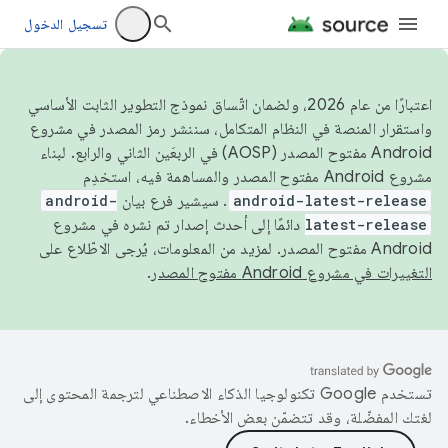
تسجيل الدخول
اعتبارًا من عام 2026، ولضمان اتّساق نموذج التطوير الثابت الأساسي
واستقرار المنصة في النظام المتكامل، سننشر رمز المصدر في مشروع
Android مفتوح المصدر (AOSP) في الربعَين الثاني والرابع. لبناء
مشروع Android مفتوح المصدر والمساهمة فيه، استخدِم
android-latest-release
. سيشير فرع بيان
android-
latest-release
دائمًا إلى أحدث إصدار تم نشره في مشروع
Android مفتوح المصدر. لمزيد من المعلومات، يُرجى الاطّلاع على
التغييرات في مشروع Android مفتوح المصدر
.
تستخدم Google تكنولوجيا الذكاء الاصطناعي لترجمة المحتوى إلى
لغتك المفضّلة، وقد تتضمّن بعض الأخطاء.