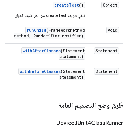
create
Test
()
Object
نلغي طريقة createTest من أجل ضبط الجهاز.
run
Child
(Framework
Method
void
method
,
Run
Notifier notifier)
with
After
Classes
(Statement
Statement
statement)
with
Before
Classes
(Statement
Statement
statement)
طُرق وضع التصميم العامة
Device
JUnit4Class
Runner