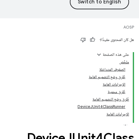
AOSP
هل كان المحتوى مفيدًا؟
على هذه الصفحة
ملخّص
الصفوف المتداخلة
طُرق وضع التصميم العامة
الإجراءات العامة
طُرق محمية
طُرق وضع التصميم العامة
DeviceJUnit4ClassRunner
الإجراءات العامة
Device
JUnit4Class