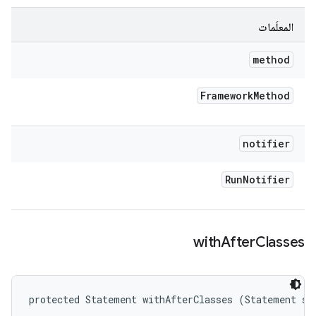
المعلَمات
method
Framework
Method
notifier
Run
Notifier
with
After
Classes
protected Statement withAfterClasses (Statement st