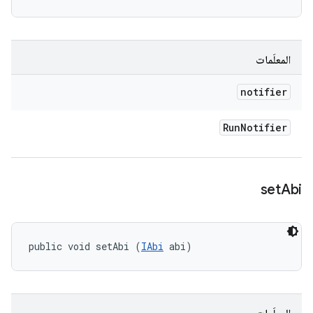
المعلَمات
notifier
Run
Notifier
set
Abi
public void setAbi (
IAbi
 abi)