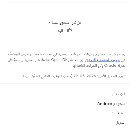
هل كان المحتوى مفيدًا؟
يخضع كل من المحتوى وعيّنات التعليمات البرمجية في هذه الصفحة للتراخيص الموضحّة
في
ترخيص استخدام المحتوى
. إنّ Java وOpenJDK هما علامتان تجاريتان مسجَّلتان
لشركة Oracle و/أو الشركات التابعة لها.
تاريخ التعديل الأخير: 2026-06-22 (حسب التوقيت العالمي المتفَّق عليه)
الإصدار
مستودع Android
المتطلّبات
التنزيل