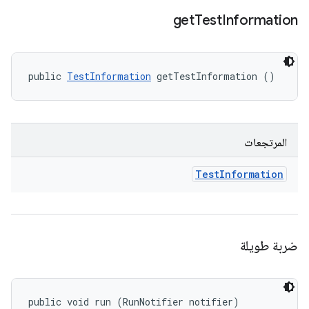
get
Test
Information
public 
TestInformation
 getTestInformation ()
المرتجعات
Test
Information
ضربة طويلة
public void run (RunNotifier notifier)