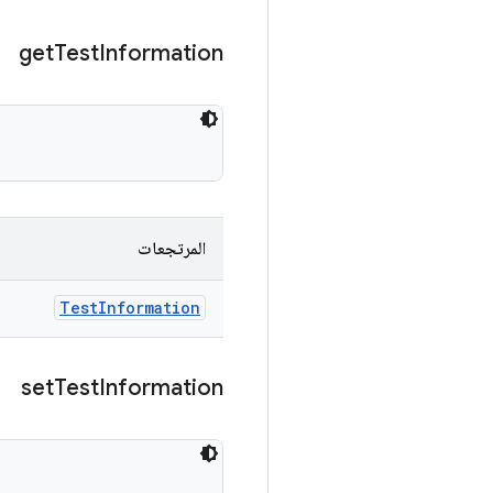
get
Test
Information
المرتجعات
Test
Information
set
Test
Information