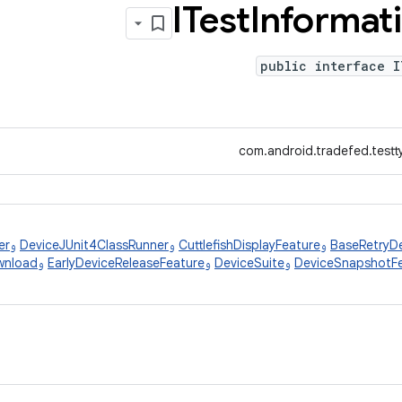
ITest
Informat
public interface I
com.android.tradefed.testt
BaseRetryDe
و
CuttlefishDisplayFeature
و
DeviceJUnit4ClassRunner
و
er
DeviceSnapshotF
و
DeviceSuite
و
EarlyDeviceReleaseFeature
و
wnload