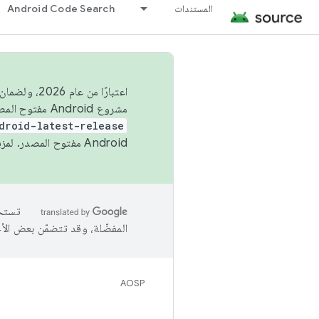
المستندات
Android Code Search
اعتبارًا من
مشروع Android مفتوح المصدر (AOSP) في الربعَين الثاني والرابع. لبناء مشروع Android مفتوح المصدر والمساهمة فيه، استخدِم
droid-latest-release
Android مفتوح المصدر. لمزيد من المعلومات، يُرجى الاطّلاع على
المفضّلة، وقد تتضمّن بعض الأ
AOSP