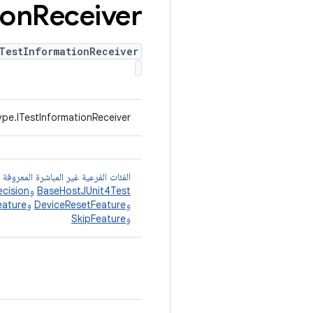
ion
Receiver
TestInformationReceiver
ype.ITestInformationReceiver
الفئات الفرعية غير المباشرة المعروفة
BaseHostJUnit4Test
و
cision
و
DeviceResetFeature
و
eature
و
SkipFeature