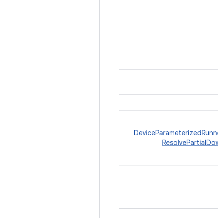
DeviceParameterizedRunn
ResolvePartialDo