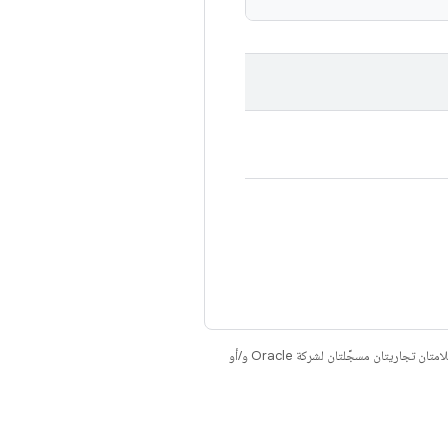
. إنّ Java وOpenJDK هما علامتان تجاريتان مسجَّلتان لشركة Oracle و/أو