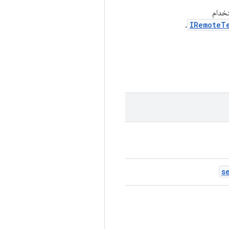
تخدام
.
IRemoteT
s