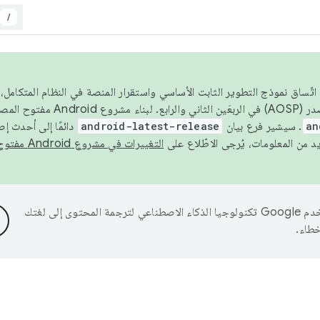
/
 عام 2026، ولضمان اتّساق نموذج التطوير الثابت الأساسي واستقرار المنصة في النظام المت
an
. سيشير فرع بيان
android-latest-release
دائمًا إلى أحدث إ
التغييرات في مشروع Android مفتوح المصدر
تستخدم Google تكنولوجيا الذكاء الاصطناعي لترجمة المحتوى إلى لغتك
خطاء.