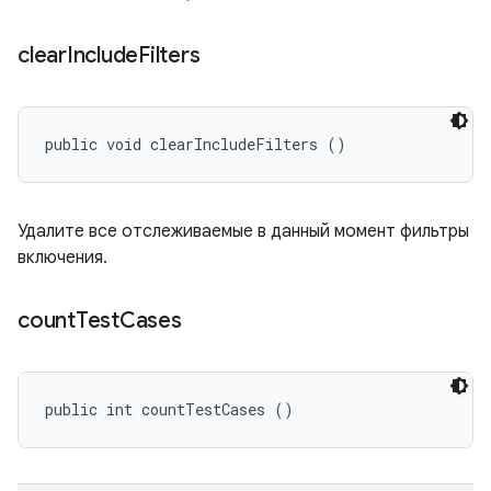
clear
Include
Filters
public void clearIncludeFilters ()
Удалите все отслеживаемые в данный момент фильтры
включения.
count
Test
Cases
public int countTestCases ()