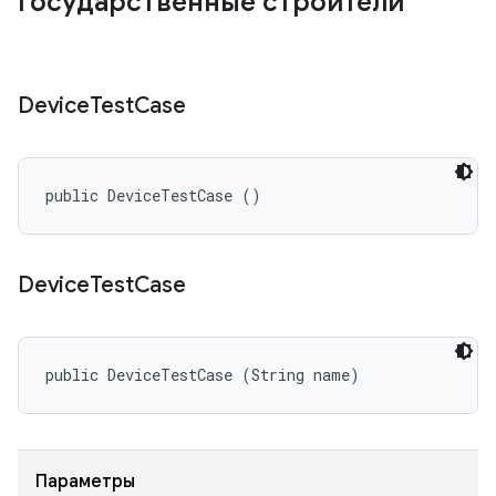
Государственные строители
Device
Test
Case
public DeviceTestCase ()
Device
Test
Case
public DeviceTestCase (String name)
Параметры