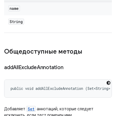
name
String
Общедоступные методы
add
All
Exclude
Annotation
public void addAllExcludeAnnotation (Set<String> n
Добавляет
Set
аннотаций, которые следует
исключить, если тест помечен ими.