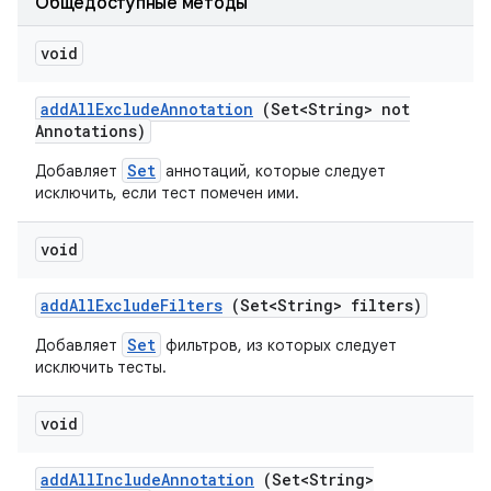
Общедоступные методы
void
add
All
Exclude
Annotation
(Set<String> not
Annotations)
Set
Добавляет
аннотаций, которые следует
исключить, если тест помечен ими.
void
add
All
Exclude
Filters
(Set<String> filters)
Set
Добавляет
фильтров, из которых следует
исключить тесты.
void
add
All
Include
Annotation
(Set<String>