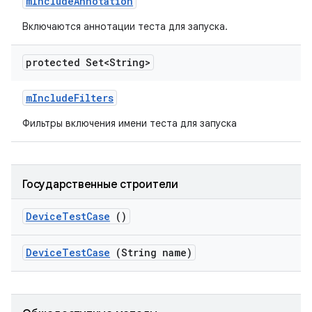
m
Include
Annotation
Включаются аннотации теста для запуска.
protected Set<String>
m
Include
Filters
Фильтры включения имени теста для запуска
Государственные строители
Device
Test
Case
()
Device
Test
Case
(String name)