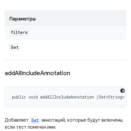
Параметры
filters
Set
add
All
Include
Annotation
public void addAllIncludeAnnotation (Set<String> a
Добавляет
Set
аннотаций, которые будут включены,
если тест помечен ими.