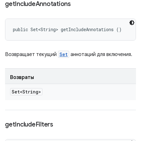
get
Include
Annotations
public Set<String> getIncludeAnnotations ()
Возвращает текущий
Set
аннотаций для включения.
Возвраты
Set<String>
get
Include
Filters