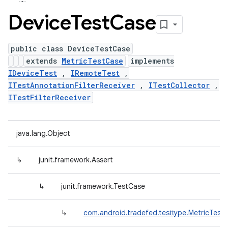
Device
Test
Case
public class DeviceTestCase
extends
MetricTestCase
implements
IDeviceTest
,
IRemoteTest
,
ITestAnnotationFilterReceiver
,
ITestCollector
,
ITestFilterReceiver
java.lang.Object
↳
junit.framework.Assert
↳
junit.framework.TestCase
↳
com.android.tradefed.testtype.MetricTest