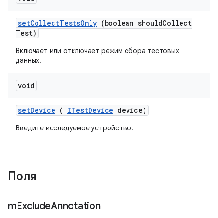
set
Collect
Tests
Only
(boolean should
Collect
Test)
Включает или отключает режим сбора тестовых
данных.
void
set
Device
(
ITest
Device
device)
Введите исследуемое устройство.
Поля
m
Exclude
Annotation