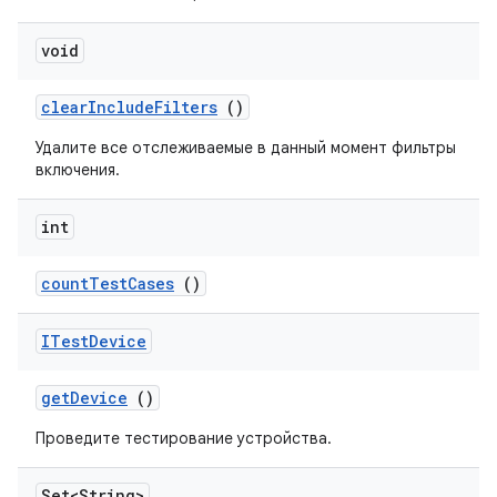
void
clear
Include
Filters
()
Удалите все отслеживаемые в данный момент фильтры
включения.
int
count
Test
Cases
()
ITest
Device
get
Device
()
Проведите тестирование устройства.
Set<String>