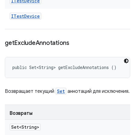
ITest
Device
ITest
Device
get
Exclude
Annotations
public Set<String> getExcludeAnnotations ()
Возвращает текущий
Set
аннотаций для исключения.
Возвраты
Set<String>