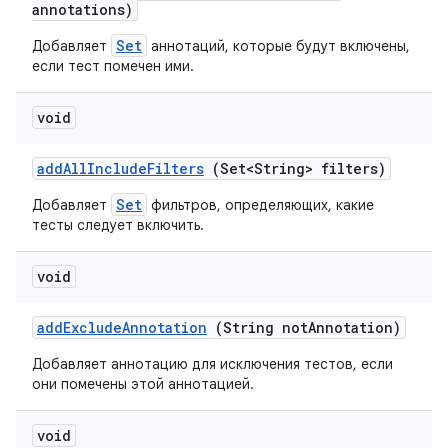
annotations)
Set
Добавляет
аннотаций, которые будут включены,
если тест помечен ими.
void
add
All
Include
Filters
(Set<String> filters)
Set
Добавляет
фильтров, определяющих, какие
тесты следует включить.
void
add
Exclude
Annotation
(String not
Annotation)
Добавляет аннотацию для исключения тестов, если
они помечены этой аннотацией.
void