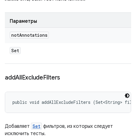
Параметры
not
Annotations
Set
add
All
Exclude
Filters
public void addAllExcludeFilters (Set<String> filt
Добавляет
Set
фильтров, из которых следует
исключить тесты.