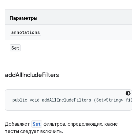
Параметры
annotations
Set
add
All
Include
Filters
public void addAllIncludeFilters (Set<String> filt
Добавляет
Set
фильтров, определяющих, какие
тесты следует включить.