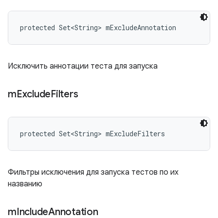
protected Set<String> mExcludeAnnotation
Исключить аннотации теста для запуска
m
Exclude
Filters
protected Set<String> mExcludeFilters
Фильтры исключения для запуска тестов по их
названию
m
Include
Annotation