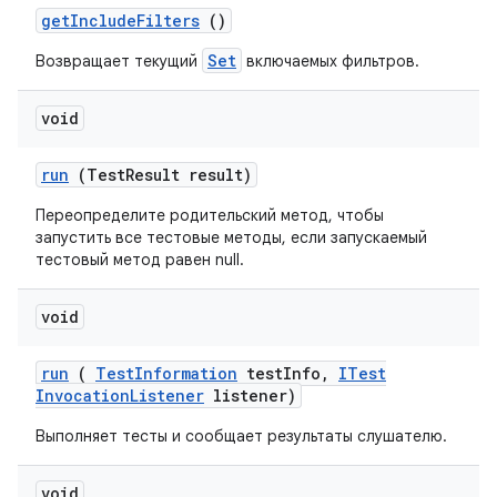
get
Include
Filters
()
Set
Возвращает текущий
включаемых фильтров.
void
run
(Test
Result result)
Переопределите родительский метод, чтобы
запустить все тестовые методы, если запускаемый
тестовый метод равен null.
void
run
(
Test
Information
test
Info
,
ITest
Invocation
Listener
listener)
Выполняет тесты и сообщает результаты слушателю.
void