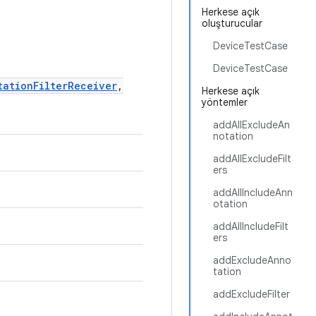
Herkese açık
oluşturucular
DeviceTestCase
DeviceTestCase
tationFilterReceiver
,
Herkese açık
yöntemler
addAllExcludeAn
notation
addAllExcludeFilt
ers
addAllIncludeAnn
otation
addAllIncludeFilt
ers
addExcludeAnno
tation
addExcludeFilter