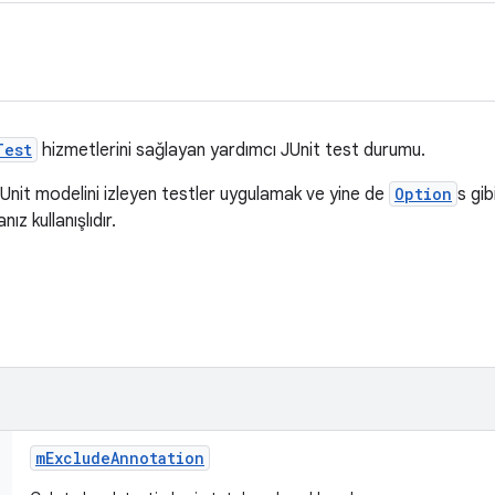
Test
hizmetlerini sağlayan yardımcı JUnit test durumu.
JUnit modelini izleyen testler uygulamak ve yine de
Option
s gib
ız kullanışlıdır.
m
Exclude
Annotation