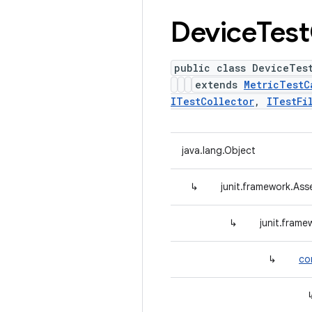
Device
Test
public class DeviceTes
extends
MetricTestC
ITestCollector
,
ITestFi
java.lang.Object
↳
junit.framework.Ass
↳
junit.fram
↳
co