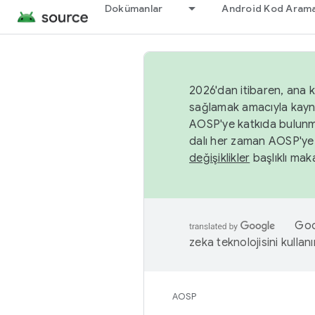
Dokümanlar
Android Kod Arama
2026'dan itibaren, ana k
sağlamak amacıyla kayn
AOSP'ye katkıda bulunm
dalı her zaman AOSP'ye 
değişiklikler
başlıklı maka
Goog
zeka teknolojisini kullanı
AOSP