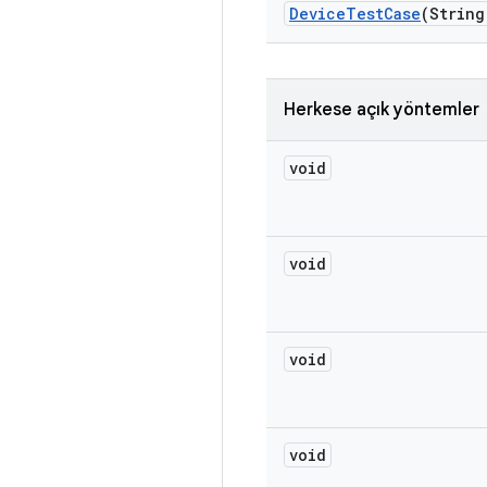
Device
Test
Case
(String
Herkese açık yöntemler
void
void
void
void