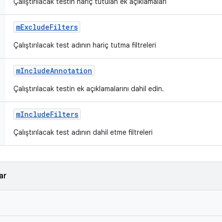
Çalıştırılacak testin hariç tutulan ek açıklamaları
m
Exclude
Filters
Çalıştırılacak test adının hariç tutma filtreleri
m
Include
Annotation
Çalıştırılacak testin ek açıklamalarını dahil edin.
m
Include
Filters
Çalıştırılacak test adının dahil etme filtreleri
ar