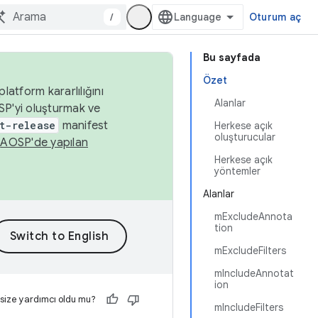
/
Oturum aç
Bu sayfada
Özet
latform kararlılığını
Alanlar
SP'yi oluşturmak ve
t-release
manifest
Herkese açık
oluşturucular
n
AOSP'de yapılan
Herkese açık
yöntemler
Alanlar
mExcludeAnnota
tion
mExcludeFilters
mIncludeAnnotat
ion
 size yardımcı oldu mu?
mIncludeFilters