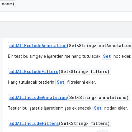
 name)
add
All
Exclude
Annotation
(Set<String> not
Annotation
Set
Bir test bu simgeyle işaretlenirse hariç tutulacak
not ekler.
add
All
Exclude
Filters
(Set<String> filters)
Set
Hariç tutulacak testlerin
filtrelerini ekler.
add
All
Include
Annotation
(Set<String> annotations)
Set
Testler bu işaretle işaretlenmişse eklenecek
notları ekler.
add
All
Include
Filters
(Set<String> filters)