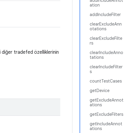
addIncludeAnnot
ation
addIncludeFilter
clearExcludeAnn
otations
clearExcludeFilte
rs
i diğer tradefed özelliklerinin
clearIncludeAnno
tations
clearIncludeFilter
s
countTestCases
getDevice
getExcludeAnnot
ations
getExcludeFilters
getIncludeAnnot
ations