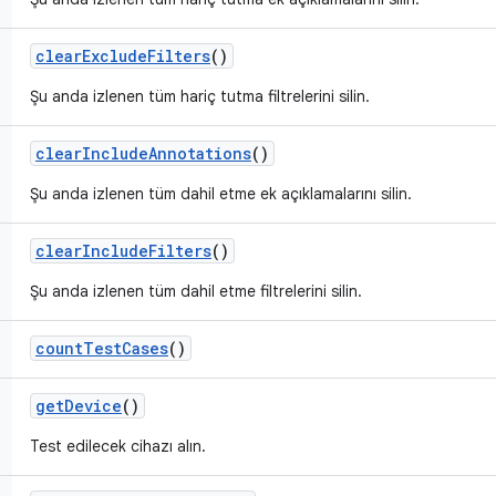
clear
Exclude
Filters
()
Şu anda izlenen tüm hariç tutma filtrelerini silin.
clear
Include
Annotations
()
Şu anda izlenen tüm dahil etme ek açıklamalarını silin.
clear
Include
Filters
()
Şu anda izlenen tüm dahil etme filtrelerini silin.
count
Test
Cases
()
get
Device
()
Test edilecek cihazı alın.