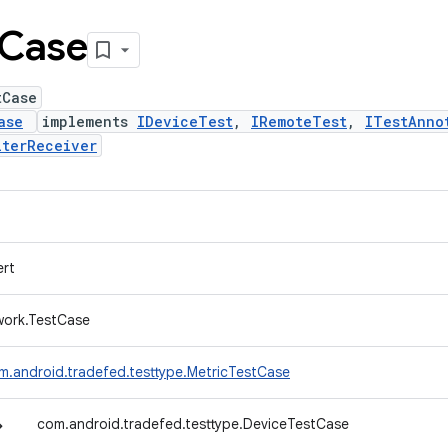
Case
tCase
ase
implements
IDeviceTest
,
IRemoteTest
,
ITestAnno
lterReceiver
ert
ework.TestCase
m.android.tradefed.testtype.MetricTestCase
↳
com.android.tradefed.testtype.DeviceTestCase