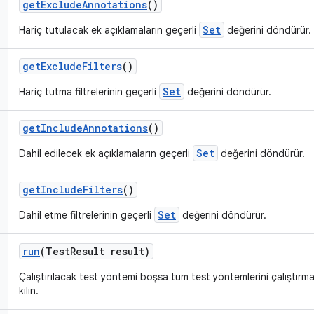
get
Exclude
Annotations
()
Set
Hariç tutulacak ek açıklamaların geçerli
değerini döndürür.
get
Exclude
Filters
()
Set
Hariç tutma filtrelerinin geçerli
değerini döndürür.
get
Include
Annotations
()
Set
Dahil edilecek ek açıklamaların geçerli
değerini döndürür.
get
Include
Filters
()
Set
Dahil etme filtrelerinin geçerli
değerini döndürür.
run
(Test
Result result)
Çalıştırılacak test yöntemi boşsa tüm test yöntemlerini çalıştırm
kılın.