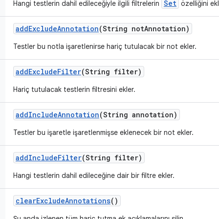
Set
Hangi testlerin dahil edileceğiyle ilgili filtrelerin
özelliğini ekl
add
Exclude
Annotation
(String not
Annotation)
Testler bu notla işaretlenirse hariç tutulacak bir not ekler.
add
Exclude
Filter
(String filter)
Hariç tutulacak testlerin filtresini ekler.
add
Include
Annotation
(String annotation)
Testler bu işaretle işaretlenmişse eklenecek bir not ekler.
add
Include
Filter
(String filter)
Hangi testlerin dahil edileceğine dair bir filtre ekler.
clear
Exclude
Annotations
()
Şu anda izlenen tüm hariç tutma ek açıklamalarını silin.