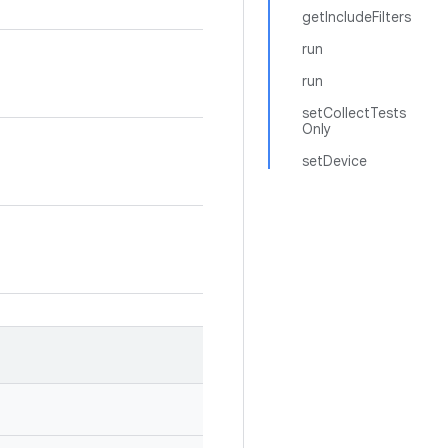
getIncludeFilters
run
run
setCollectTests
Only
setDevice