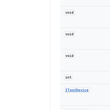
void
void
void
int
ITest
Device