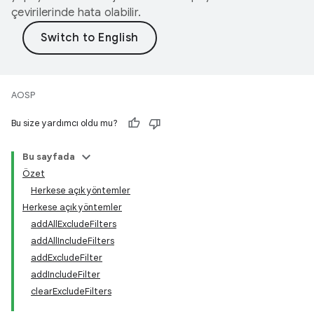
çevirilerinde hata olabilir.
AOSP
Bu size yardımcı oldu mu?
Bu sayfada
Özet
Herkese açık yöntemler
Herkese açık yöntemler
addAllExcludeFilters
addAllIncludeFilters
addExcludeFilter
addIncludeFilter
clearExcludeFilters