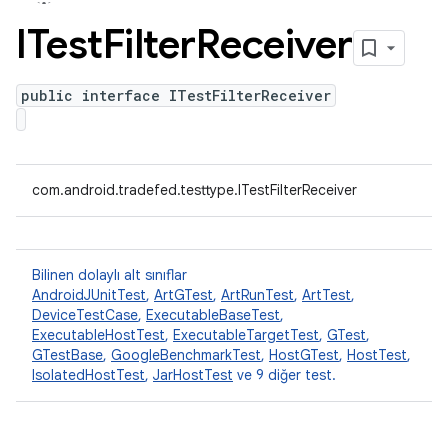
ITest
Filter
Receiver
public interface ITestFilterReceiver
com.android.tradefed.testtype.ITestFilterReceiver
Bilinen dolaylı alt sınıflar
AndroidJUnitTest
,
ArtGTest
,
ArtRunTest
,
ArtTest
,
DeviceTestCase
,
ExecutableBaseTest
,
ExecutableHostTest
,
ExecutableTargetTest
,
GTest
,
GTestBase
,
GoogleBenchmarkTest
,
HostGTest
,
HostTest
,
IsolatedHostTest
,
JarHostTest
ve 9 diğer test.