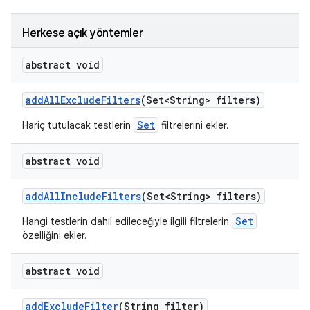
Herkese açık yöntemler
abstract void
add
All
Exclude
Filters
(Set<String> filters)
Set
Hariç tutulacak testlerin
filtrelerini ekler.
abstract void
add
All
Include
Filters
(Set<String> filters)
Set
Hangi testlerin dahil edileceğiyle ilgili filtrelerin
özelliğini ekler.
abstract void
add
Exclude
Filter
(String filter)