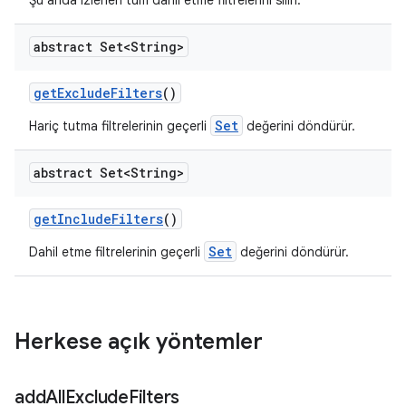
Şu anda izlenen tüm dahil etme filtrelerini silin.
abstract Set<String>
get
Exclude
Filters
()
Set
Hariç tutma filtrelerinin geçerli
değerini döndürür.
abstract Set<String>
get
Include
Filters
()
Set
Dahil etme filtrelerinin geçerli
değerini döndürür.
Herkese açık yöntemler
add
All
Exclude
Filters