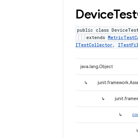
Device
Test
public class DeviceTes
extends
MetricTestC
ITestCollector
,
ITestFi
java.lang.Object
↳
junit.framework.Ass
↳
junit.fram
↳
co