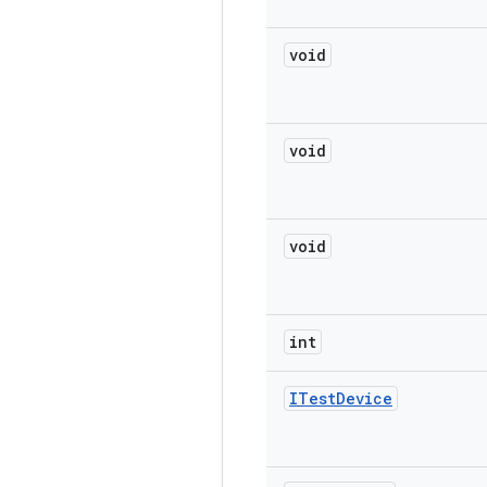
void
void
void
int
ITest
Device