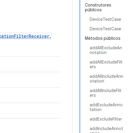
Construtores
públicos
DeviceTestCase
DeviceTestCase
tationFilterReceiver
,
Métodos públicos
addAllExcludeAn
notation
addAllExcludeFilt
ers
addAllIncludeAnn
otation
addAllIncludeFilt
ers
addExcludeAnno
tation
addExcludeFilter
addIncludeAnnot