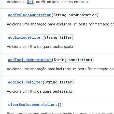
Set
Adiciona o
de filtros de quais testes incluir.
add
Exclude
Annotation
(String not
Annotation)
Adiciona uma anotação para excluir se um teste for marcado co
add
Exclude
Filter
(String filter)
Adiciona um filtro de quais testes excluir.
add
Include
Annotation
(String annotation)
Adiciona uma anotação para incluir se um teste for marcado co
add
Include
Filter
(String filter)
Adiciona um filtro de quais testes incluir.
clear
Exclude
Annotations
()
Exclui todas as anotações de exclusão rastreadas no momento