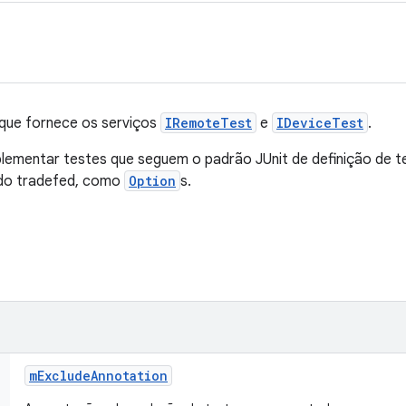
r que fornece os serviços
IRemoteTest
e
IDeviceTest
.
implementar testes que seguem o padrão JUnit de definição de t
 do tradefed, como
Option
s.
m
Exclude
Annotation