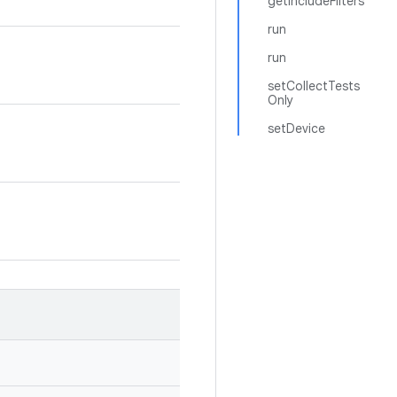
getIncludeFilters
run
run
setCollectTests
Only
setDevice