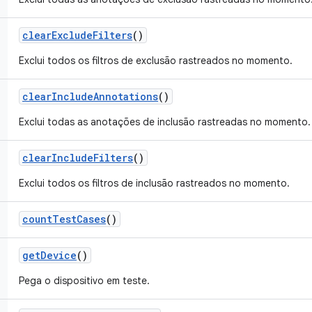
clear
Exclude
Filters
()
Exclui todos os filtros de exclusão rastreados no momento.
clear
Include
Annotations
()
Exclui todas as anotações de inclusão rastreadas no momento.
clear
Include
Filters
()
Exclui todos os filtros de inclusão rastreados no momento.
count
Test
Cases
()
get
Device
()
Pega o dispositivo em teste.