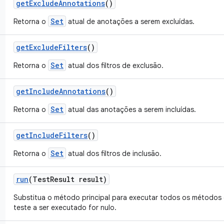
get
Exclude
Annotations
()
Set
Retorna o
atual de anotações a serem excluídas.
get
Exclude
Filters
()
Set
Retorna o
atual dos filtros de exclusão.
get
Include
Annotations
()
Set
Retorna o
atual das anotações a serem incluídas.
get
Include
Filters
()
Set
Retorna o
atual dos filtros de inclusão.
run
(Test
Result result)
Substitua o método principal para executar todos os métodos
teste a ser executado for nulo.