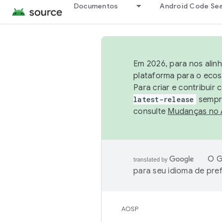
Documentos
Android Code Se
Em 2026, para nos alin
plataforma para o ecos
Para criar e contribuir
latest-release
sempre
consulte
Mudanças no
O G
para seu idioma de pre
AOSP