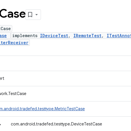
Case
tCase
ase
implements
IDeviceTest
,
IRemoteTest
,
ITestAnno
lterReceiver
ert
ework.TestCase
m.android.tradefed.testtype.MetricTestCase
↳
com.android.tradefed.testtype.DeviceTestCase