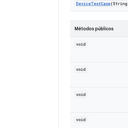
Device
Test
Case
(String
Métodos públicos
void
void
void
void