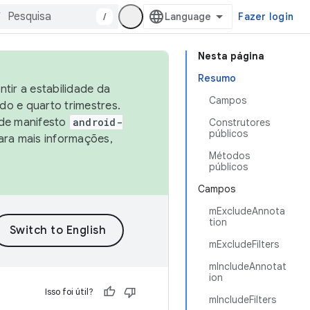
/
Fazer login
Nesta página
Resumo
tir a estabilidade da
Campos
o e quarto trimestres.
 de manifesto
android-
Construtores
públicos
ara mais informações,
Métodos
públicos
Campos
mExcludeAnnota
tion
mExcludeFilters
mIncludeAnnotat
ion
Isso foi útil?
mIncludeFilters