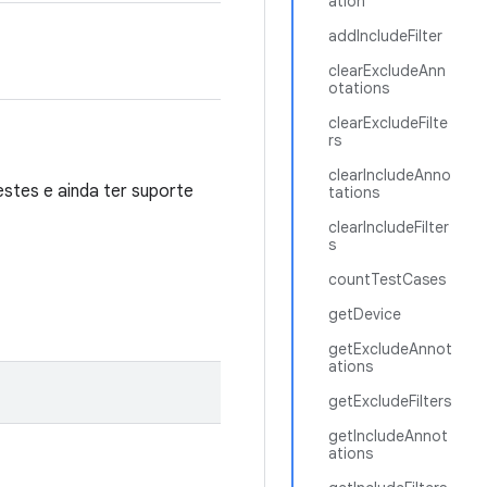
ation
addIncludeFilter
clearExcludeAnn
otations
clearExcludeFilte
rs
clearIncludeAnno
estes e ainda ter suporte
tations
clearIncludeFilter
s
countTestCases
getDevice
getExcludeAnnot
ations
getExcludeFilters
getIncludeAnnot
ations