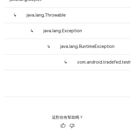
↳
java.lang.Throwable
↳
java.lang.Exception
↳
java.lang.RuntimeException
↳
com.android.tradefed.testty
這對你有幫助嗎？