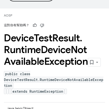
AOSP
這對你有幫助嗎？
Device
Test
Result
.
Runtime
Device
Not
Available
Exception
public class
DeviceTestResult.RuntimeDeviceNotAvailableExcep
tion
extends RuntimeException
java.lang.Object