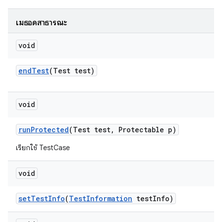
เมธอดสาธารณะ
void
end
Test
(Test test)
void
run
Protected
(Test test
,
Protectable p)
เรียกใช้ TestCase
void
set
Test
Info
(
Test
Information
test
Info)