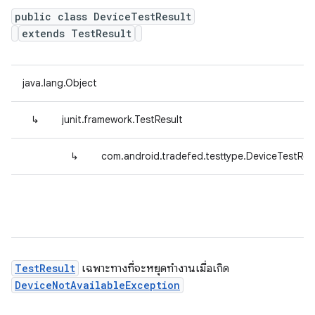
public class DeviceTestResult
extends TestResult
java.lang.Object
↳
junit.framework.TestResult
↳
com.android.tradefed.testtype.DeviceTestRes
TestResult
เฉพาะทางที่จะหยุดทำงานเมื่อเกิด
DeviceNotAvailableException