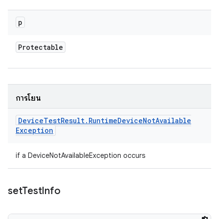
p
Protectable
การโยน
Device
Test
Result
.
Runtime
Device
Not
Available
Exception
if a DeviceNotAvailableException occurs
set
Test
Info