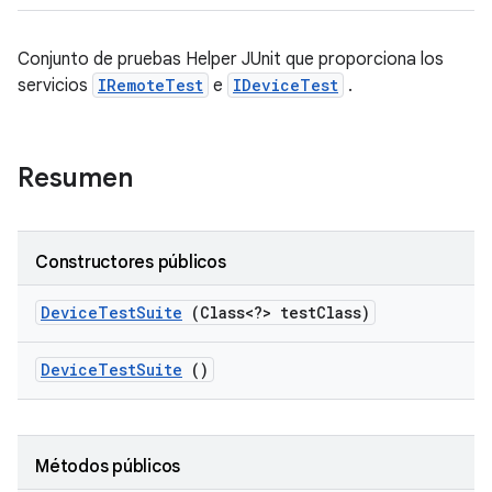
Conjunto de pruebas Helper JUnit que proporciona los
servicios
IRemoteTest
e
IDeviceTest
.
Resumen
Constructores públicos
Device
Test
Suite
(Class<?> test
Class)
Device
Test
Suite
()
Métodos públicos