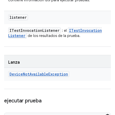
contiene información útil para ejecutar pruebas.
listener
ITest
Invocation
Listener
ITest
Invocation
: el
Listener
de los resultados de la prueba.
Lanza
Device
Not
Available
Exception
ejecutar prueba