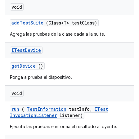
void
add
Test
Suite
(Class<T> test
Class)
Agrega las pruebas de la clase dada a la suite.
ITest
Device
get
Device
()
Ponga a prueba el dispositivo.
void
run
(
Test
Information
test
Info
,
ITest
Invocation
Listener
listener)
Ejecuta las pruebas e informa el resultado al oyente.