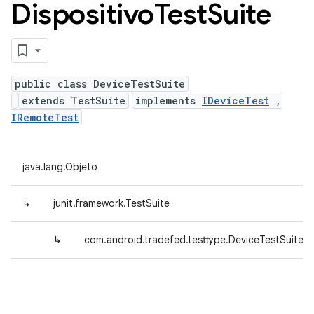
Dispositivo
Test
Suite
public class DeviceTestSuite
extends TestSuite
implements
IDeviceTest
,
IRemoteTest
java.lang.Objeto
↳
junit.framework.TestSuite
↳
com.android.tradefed.testtype.DeviceTestSuite