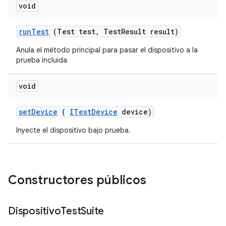
void
run
Test
(Test test
,
Test
Result result)
Anula el método principal para pasar el dispositivo a la
prueba incluida
void
set
Device
(
ITest
Device
device)
Inyecte el dispositivo bajo prueba.
Constructores públicos
Dispositivo
Test
Suite