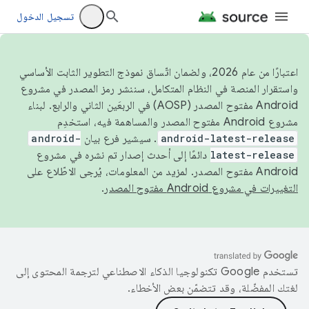
تسجيل الدخول
اعتبارًا من عام 2026، ولضمان اتّساق نموذج التطوير الثابت الأساسي
واستقرار المنصة في النظام المتكامل، سننشر رمز المصدر في مشروع
Android مفتوح المصدر (AOSP) في الربعَين الثاني والرابع. لبناء
مشروع Android مفتوح المصدر والمساهمة فيه، استخدِم
android-latest-release
. سيشير فرع بيان
android-
latest-release
دائمًا إلى أحدث إصدار تم نشره في مشروع
Android مفتوح المصدر. لمزيد من المعلومات، يُرجى الاطّلاع على
التغييرات في مشروع Android مفتوح المصدر
.
تستخدم Google تكنولوجيا الذكاء الاصطناعي لترجمة المحتوى إلى
لغتك المفضّلة، وقد تتضمّن بعض الأخطاء.