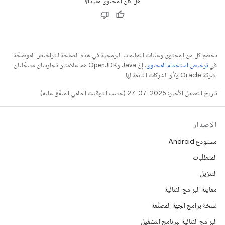
هل كان المحتوى مفيدًا؟
يخضع كل من المحتوى وعيّنات التعليمات البرمجية في هذه الصفحة للتراخيص الموضحّة
في
ترخيص استخدام المحتوى
. إنّ Java وOpenJDK هما علامتان تجاريتان مسجَّلتان
لشركة Oracle و/أو الشركات التابعة لها.
تاريخ التعديل الأخير: 2025-07-27 (حسب التوقيت العالمي المتفَّق عليه)
الإصدار
مستودع Android
المتطلّبات
التنزيل
معاينة البرامج الثنائية
نسخة برامج الجهة المصنِّعة
البرامج الثنائية لبرنامج التشغيل