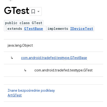
GTest
public class GTest
extends
GTestBase
implements
IDeviceTest
java.lang.Object
↳
com.android.tradefed.testtype.GTestBase
↳
com.android.tradefed.testtype.GTest
Znane bezpośrednie podklasy
ArtGTest