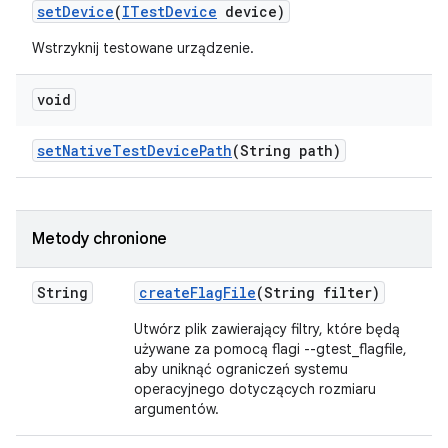
set
Device
(
ITest
Device
device)
Wstrzyknij testowane urządzenie.
void
set
Native
Test
Device
Path
(String path)
Metody chronione
String
create
Flag
File
(String filter)
Utwórz plik zawierający filtry, które będą
używane za pomocą flagi --gtest_flagfile,
aby uniknąć ograniczeń systemu
operacyjnego dotyczących rozmiaru
argumentów.