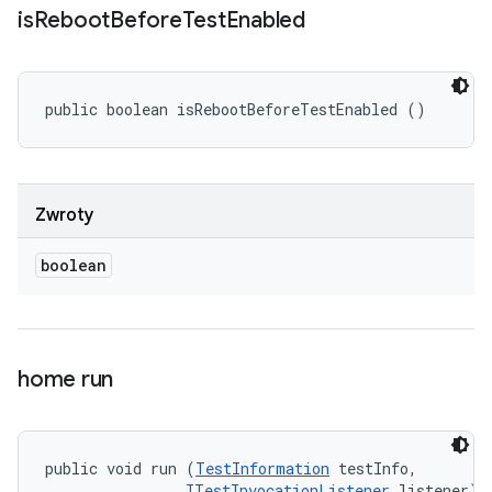
is
Reboot
Before
Test
Enabled
public boolean isRebootBeforeTestEnabled ()
Zwroty
boolean
home run
public void run (
TestInformation
 testInfo, 

ITestInvocationListener
 listener)