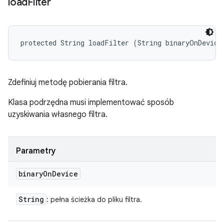
load
Filter
protected String loadFilter (String binaryOnDevice
Zdefiniuj metodę pobierania filtra.
Klasa podrzędna musi implementować sposób
uzyskiwania własnego filtra.
Parametry
binary
On
Device
String
: pełna ścieżka do pliku filtra.