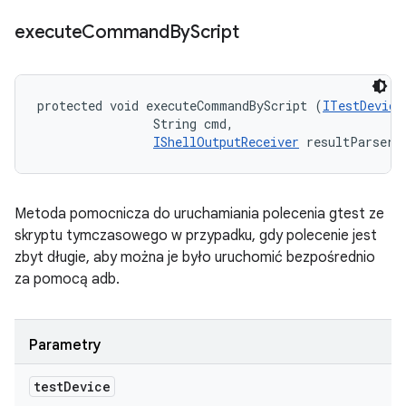
execute
Command
By
Script
protected void executeCommandByScript (
ITestDevice
                String cmd, 

IShellOutputReceiver
 resultParser)
Metoda pomocnicza do uruchamiania polecenia gtest ze
skryptu tymczasowego w przypadku, gdy polecenie jest
zbyt długie, aby można je było uruchomić bezpośrednio
za pomocą adb.
Parametry
test
Device