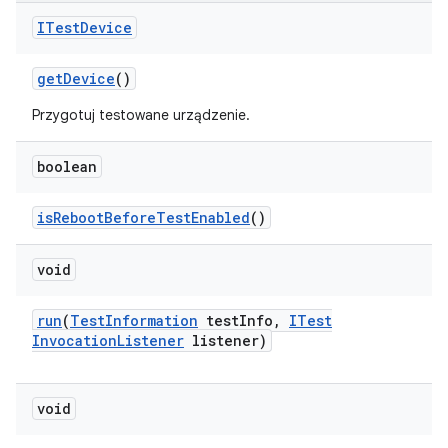
ITest
Device
get
Device
()
Przygotuj testowane urządzenie.
boolean
is
Reboot
Before
Test
Enabled
()
void
run
(
Test
Information
test
Info
,
ITest
Invocation
Listener
listener)
void