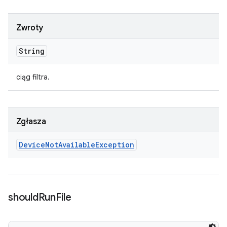
Zwroty
String
ciąg filtra.
Zgłasza
Device
Not
Available
Exception
should
Run
File