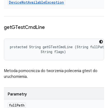
Device
Not
Available
Exception
get
GTest
Cmd
Line
protected String getGTestCmdLine (String fullPath, 
                String flags)
Metoda pomocnicza do tworzenia polecenia gtest do
uruchomienia.
Parametry
full
Path