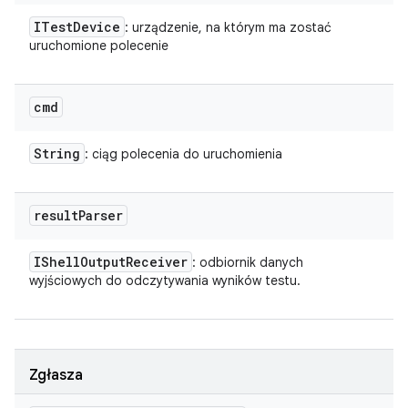
ITest
Device
: urządzenie, na którym ma zostać
uruchomione polecenie
cmd
String
: ciąg polecenia do uruchomienia
result
Parser
IShell
Output
Receiver
: odbiornik danych
wyjściowych do odczytywania wyników testu.
Zgłasza