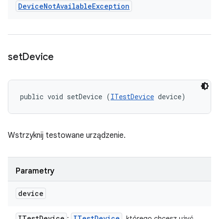
Device
Not
Available
Exception
set
Device
public void setDevice (
ITestDevice
 device)
Wstrzyknij testowane urządzenie.
Parametry
device
ITest
Device
ITest
Device
:
, którego chcesz użyć