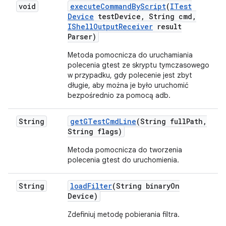
void
execute
Command
By
Script
(
ITest
Device
test
Device
,
String cmd
,
IShell
Output
Receiver
result
Parser)
Metoda pomocnicza do uruchamiania
polecenia gtest ze skryptu tymczasowego
w przypadku, gdy polecenie jest zbyt
długie, aby można je było uruchomić
bezpośrednio za pomocą adb.
String
get
GTest
Cmd
Line
(String full
Path
,
String flags)
Metoda pomocnicza do tworzenia
polecenia gtest do uruchomienia.
String
load
Filter
(String binary
On
Device)
Zdefiniuj metodę pobierania filtra.