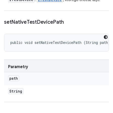
set
Native
Test
Device
Path
public void setNativeTestDevicePath (String path)
Parametry
path
String