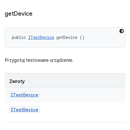
get
Device
public 
ITestDevice
 getDevice ()
Przygotuj testowane urządzenie.
Zwroty
ITest
Device
ITest
Device