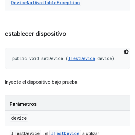
Device
Not
Available
Exception
establecer dispositivo
public void setDevice (
ITestDevice
 device)
Inyecte el dispositivo bajo prueba.
Parámetros
device
ITest
Device
ITest
Device
: el
a utilizar