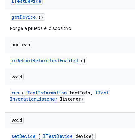
ITest
Device
get
Device
()
Ponga a prueba el dispositivo.
boolean
is
Reboot
Before
Test
Enabled
()
void
run
(
Test
Information
test
Info
,
ITest
Invocation
Listener
listener)
void
set
Device
(
ITest
Device
device)