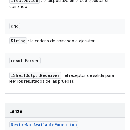
ITest
Device
: el dispositivo en el que ejecutar el
comando
cmd
String
: la cadena de comando a ejecutar
result
Parser
IShell
Output
Receiver
: el receptor de salida para
leer los resultados de las pruebas
Lanza
Device
Not
Available
Exception