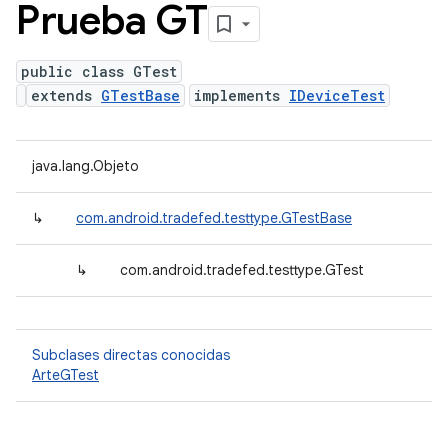
Prueba GT
public class GTest
extends
GTestBase
implements
IDeviceTest
java.lang.Objeto
↳
com.android.tradefed.testtype.GTestBase
↳
com.android.tradefed.testtype.GTest
Subclases directas conocidas
ArteGTest