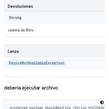
Devoluciones
String
cadena de filtro.
Lanza
Device
Not
Available
Exception
debería ejecutar archivo
protected boolean shouldRunFile (String fullPath)