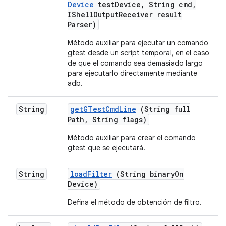
Device
test
Device
,
String cmd
,
IShell
Output
Receiver result
Parser)
Método auxiliar para ejecutar un comando
gtest desde un script temporal, en el caso
de que el comando sea demasiado largo
para ejecutarlo directamente mediante
adb.
String
get
GTest
Cmd
Line
(String full
Path
,
String flags)
Método auxiliar para crear el comando
gtest que se ejecutará.
String
load
Filter
(String binary
On
Device)
Defina el método de obtención de filtro.