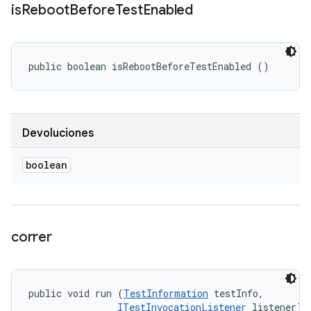
is
Reboot
Before
Test
Enabled
public boolean isRebootBeforeTestEnabled ()
Devoluciones
boolean
correr
public void run (
TestInformation
 testInfo, 

ITestInvocationListener
 listener)