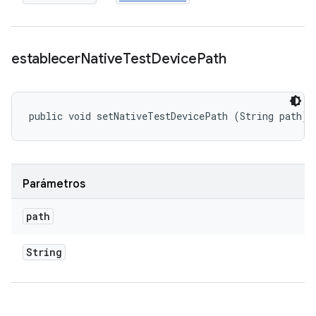
establecer
Native
Test
Device
Path
public void setNativeTestDevicePath (String path)
Parámetros
path
String