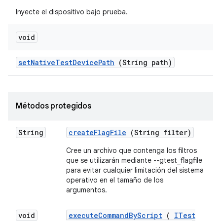
Inyecte el dispositivo bajo prueba.
void
set
Native
Test
Device
Path
(String path)
Métodos protegidos
String
create
Flag
File
(String filter)
Cree un archivo que contenga los filtros
que se utilizarán mediante --gtest_flagfile
para evitar cualquier limitación del sistema
operativo en el tamaño de los
argumentos.
void
execute
Command
By
Script
(
ITest