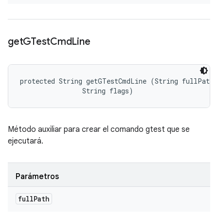
get
GTest
Cmd
Line
protected String getGTestCmdLine (String fullPath, 
                String flags)
Método auxiliar para crear el comando gtest que se
ejecutará.
Parámetros
full
Path