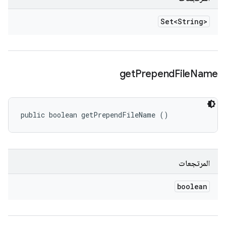
Set<String>
get
Prepend
File
Name
public boolean getPrependFileName ()
المرتجعات
boolean