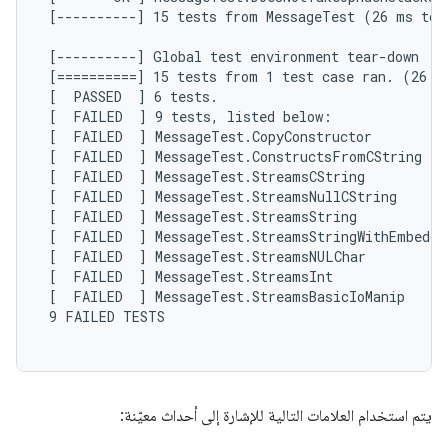
 [----------] 15 tests from MessageTest (26 ms tota
 [----------] Global test environment tear-down

 [==========] 15 tests from 1 test case ran. (26 ms
 [  PASSED  ] 6 tests.

 [  FAILED  ] 9 tests, listed below:

 [  FAILED  ] MessageTest.CopyConstructor

 [  FAILED  ] MessageTest.ConstructsFromCString

 [  FAILED  ] MessageTest.StreamsCString

 [  FAILED  ] MessageTest.StreamsNullCString

 [  FAILED  ] MessageTest.StreamsString

 [  FAILED  ] MessageTest.StreamsStringWithEmbedded
 [  FAILED  ] MessageTest.StreamsNULChar

 [  FAILED  ] MessageTest.StreamsInt

 [  FAILED  ] MessageTest.StreamsBasicIoManip

 9 FAILED TESTS

يتم استخدام العلامات التالية للإشارة إلى أحداث معيّنة: