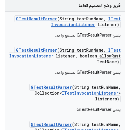
طُرق وضع التصميم العامة
GTest
Result
Parser
(String test
Run
Name
,
ITest
Invocation
Listener
listener)
ينشئ GTestResultParser لمستمع واحد.
GTest
Result
Parser
(String test
Run
Name
,
ITest
Invocation
Listener
listener
,
boolean allow
Rust
Test
Name)
ينشئ GTestResultParser لمستمع واحد.
GTest
Result
Parser
(String test
Run
Name
,
Collection<
ITest
Invocation
Listener
>
listeners)
ينشئ GTestResultParser.
GTest
Result
Parser
(String test
Run
Name
,