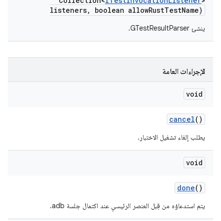
Collection<
ITest
Invocation
Listener
>
listeners
,
boolean allow
Rust
Test
Name)
ينشئ GTestResultParser.
الإجراءات العامة
void
cancel
()
يطلب إلغاء تشغيل الاختبار.
void
done
()
يتم استدعاؤه من قِبل العنصر الرئيسي عند اكتمال جلسة adb.