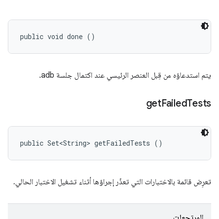
public void done ()
يتم استدعاؤه من قِبل العنصر الرئيسي عند اكتمال جلسة adb.
get
Failed
Tests
public Set<String> getFailedTests ()
تعرِض قائمة بالاختبارات التي تعذّر إجراؤها أثناء تشغيل الاختبار الحالي.
المرتجعات