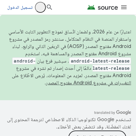
تسجيل الدخول
اعتبارًا من عام 2026، ولضمان اتّساق نموذج التطوير الثابت الأساسي
واستقرار المنصة في النظام المتكامل، سننشر رمز المصدر في مشروع
Android مفتوح المصدر (AOSP) في الربعَين الثاني والرابع. لبناء
مشروع Android مفتوح المصدر والمساهمة فيه، استخدِم
android-latest-release
. سيشير فرع بيان
android-
latest-release
دائمًا إلى أحدث إصدار تم نشره في مشروع
Android مفتوح المصدر. لمزيد من المعلومات، يُرجى الاطّلاع على
التغييرات في مشروع Android مفتوح المصدر
.
تستخدم Google تكنولوجيا الذكاء الاصطناعي لترجمة المحتوى إلى
لغتك المفضّلة، وقد تتضمّن بعض الأخطاء.