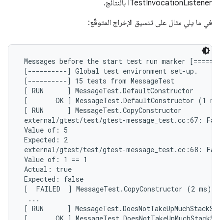
ITestInvocationListener بالنتائج.
في ما يلي مثال على تنسيق الإخراج المتوقّع:
 Messages before the start test run marker [=======
 [----------] Global test environment set-up.

 [----------] 15 tests from MessageTest

 [ RUN      ] MessageTest.DefaultConstructor

 [       OK ] MessageTest.DefaultConstructor (1 ms)
 [ RUN      ] MessageTest.CopyConstructor

 external/gtest/test/gtest-message_test.cc:67: Fail
 Value of: 5

 Expected: 2

 external/gtest/test/gtest-message_test.cc:68: Fail
 Value of: 1 == 1

 Actual: true

 Expected: false

 [  FAILED  ] MessageTest.CopyConstructor (2 ms)

  ...

 [ RUN      ] MessageTest.DoesNotTakeUpMuchStackSpa
 [       OK ] MessageTest.DoesNotTakeUpMuchStackSpa