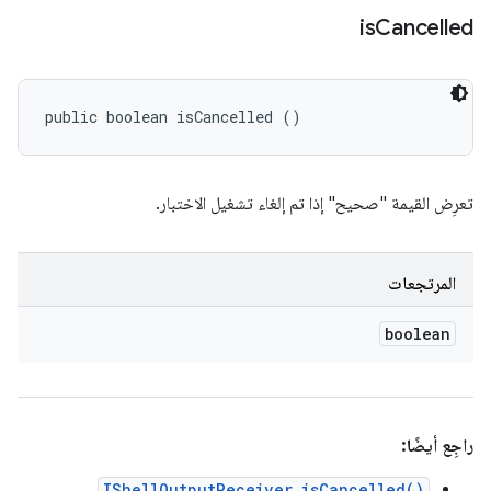
is
Cancelled
public boolean isCancelled ()
تعرِض القيمة "صحيح" إذا تم إلغاء تشغيل الاختبار.
المرتجعات
boolean
راجِع أيضًا:
IShellOutputReceiver.isCancelled()