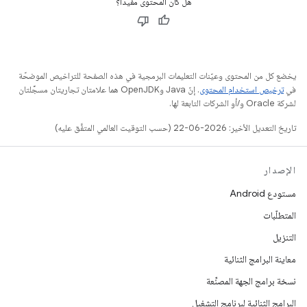
هل كان المحتوى مفيدًا؟
يخضع كل من المحتوى وعيّنات التعليمات البرمجية في هذه الصفحة للتراخيص الموضحّة
في
ترخيص استخدام المحتوى
. إنّ Java وOpenJDK هما علامتان تجاريتان مسجَّلتان
لشركة Oracle و/أو الشركات التابعة لها.
تاريخ التعديل الأخير: 2026-06-22 (حسب التوقيت العالمي المتفَّق عليه)
الإصدار
مستودع Android
المتطلّبات
التنزيل
معاينة البرامج الثنائية
نسخة برامج الجهة المصنِّعة
البرامج الثنائية لبرنامج التشغيل