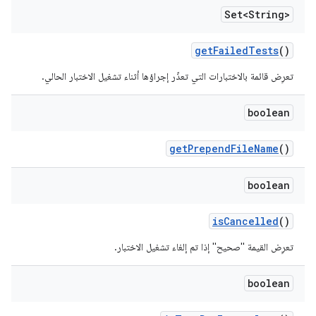
Set<String>
get
Failed
Tests
()
تعرِض قائمة بالاختبارات التي تعذّر إجراؤها أثناء تشغيل الاختبار الحالي.
boolean
get
Prepend
File
Name
()
boolean
is
Cancelled
()
تعرِض القيمة "صحيح" إذا تم إلغاء تشغيل الاختبار.
boolean