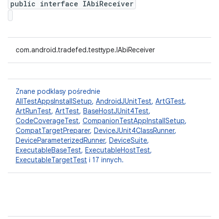
public interface IAbiReceiver
com.android.tradefed.testtype.IAbiReceiver
Znane podklasy pośrednie
AllTestAppsInstallSetup
,
AndroidJUnitTest
,
ArtGTest
,
ArtRunTest
,
ArtTest
,
BaseHostJUnit4Test
,
CodeCoverageTest
,
CompanionTestAppInstallSetup
,
CompatTargetPreparer
,
DeviceJUnit4ClassRunner
,
DeviceParameterizedRunner
,
DeviceSuite
,
ExecutableBaseTest
,
ExecutableHostTest
,
ExecutableTargetTest
i 17 innych.