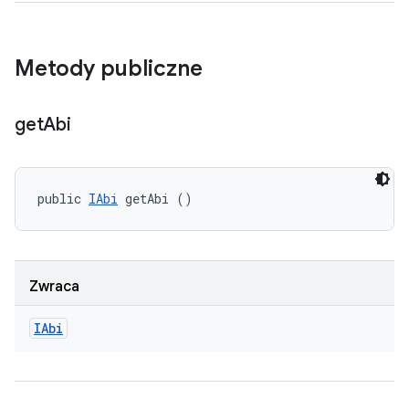
Metody publiczne
get
Abi
public 
IAbi
 getAbi ()
Zwraca
IAbi