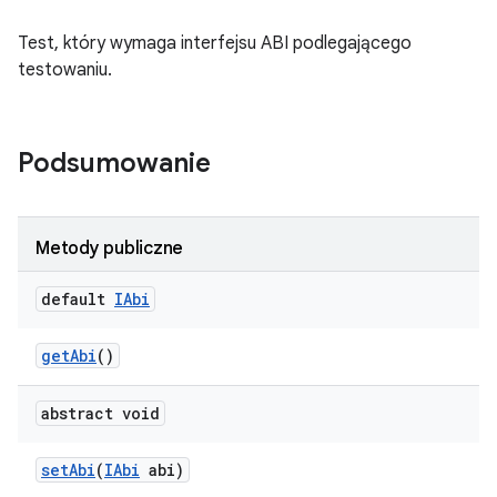
Test, który wymaga interfejsu ABI podlegającego
testowaniu.
Podsumowanie
Metody publiczne
default
IAbi
get
Abi
()
abstract void
set
Abi
(
IAbi
abi)