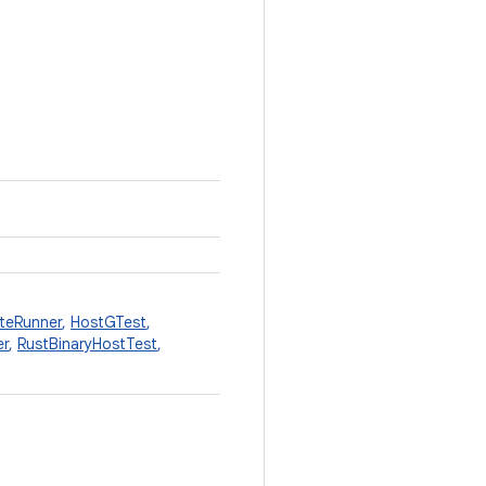
iteRunner
,
HostGTest
,
er
,
RustBinaryHostTest
,