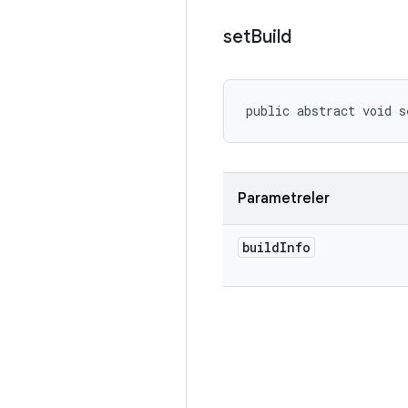
set
Build
public abstract void s
Parametreler
build
Info