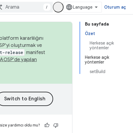
/
Oturum aç
Bu sayfada
Özet
latform kararlılığını
Herkese açık
SP'yi oluşturmak ve
yöntemler
t-release
manifest
Herkese açık
n
AOSP'de yapılan
yöntemler
setBuild
 size yardımcı oldu mu?