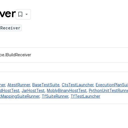
ver
dReceiver
pe.IBuildReceiver
ner
,
AtestRunner
,
BaseTestSuite
,
CtsTestLauncher
,
ExecutionPlanSu
edHostTest
,
JarHostTest
,
MoblyBinaryHostTest
,
PythonUnitTestRunn
tMappingSuiteRunner
,
TfSuiteRunner
,
TfTestLauncher