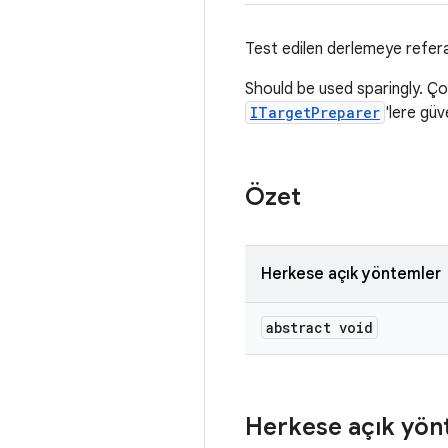
Test edilen derlemeye refera
Should be used sparingly. Çoğ
ITargetPreparer
'lere güv
Özet
Herkese açık yöntemler
abstract void
Herkese açık yön