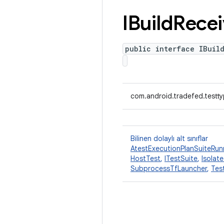
IBuild
Recei
public interface IBuil
com.android.tradefed.testty
Bilinen dolaylı alt sınıflar
AtestExecutionPlanSuiteRun
HostTest
,
ITestSuite
,
Isolat
SubprocessTfLauncher
,
Tes