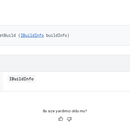
etBuild (
IBuildInfo
 buildInfo)
IBuild
Info
Bu size yardımcı oldu mu?