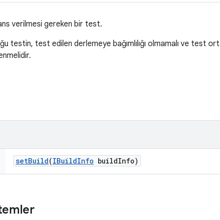
ns verilmesi gereken bir test.
u testin, test edilen derlemeye bağımlılığı olmamalı ve test ort
enmelidir.
set
Build
(
IBuild
Info
build
Info)
temler