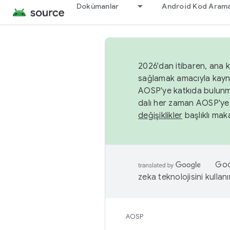
Dokümanlar
Android Kod Arama
2026'dan itibaren, ana k
sağlamak amacıyla kayn
AOSP'ye katkıda bulunm
dalı her zaman AOSP'ye 
değişiklikler
başlıklı maka
Goog
zeka teknolojisini kullanı
AOSP