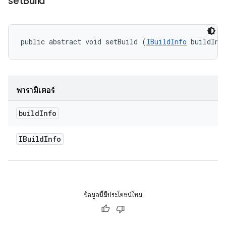
set
Build
public abstract void setBuild (
IBuildInfo
 buildInf
พารามิเตอร์
build
Info
IBuild
Info
ข้อมูลนี้มีประโยชน์ไหม