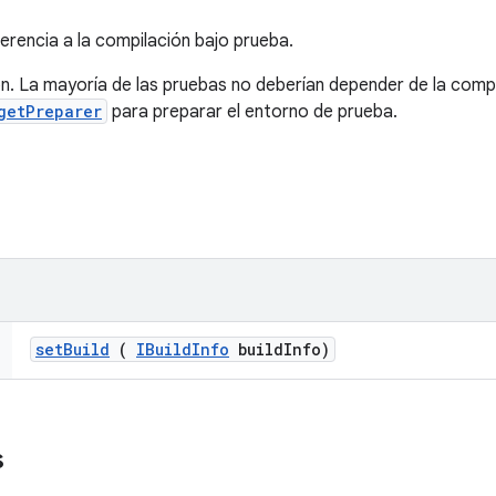
erencia a la compilación bajo prueba.
. La mayoría de las pruebas no deberían depender de la compi
getPreparer
para preparar el entorno de prueba.
set
Build
(
IBuild
Info
build
Info)
s