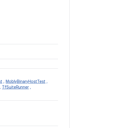
st
,
MoblyBinaryHostTest
,
,
TfSuiteRunner
,