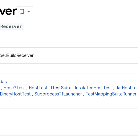
ver
dReceiver
pe.IBuildReceiver
idas
,
HostGTest
,
HostTest
,
ITestSuite
,
InsulatedHostTest
,
JarHostTe
BinaryHostTest
,
SubprocessTfLauncher
,
TestMappingSuiteRunner