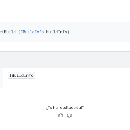
etBuild (
IBuildInfo
 buildInfo)
IBuild
Info
¿Te ha resultado útil?