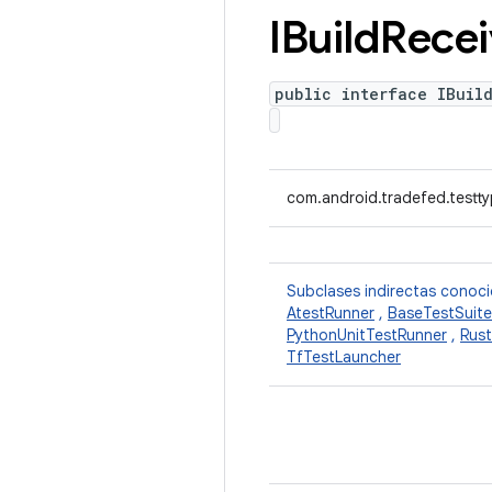
IBuild
Recei
public interface IBuil
com.android.tradefed.testty
Subclases indirectas conoc
AtestRunner
,
BaseTestSuite
PythonUnitTestRunner
,
Rust
TfTestLauncher