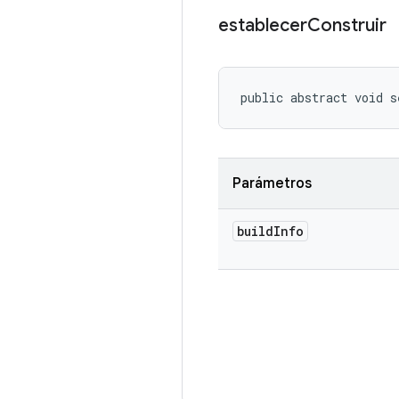
establecer
Construir
public abstract void s
Parámetros
build
Info