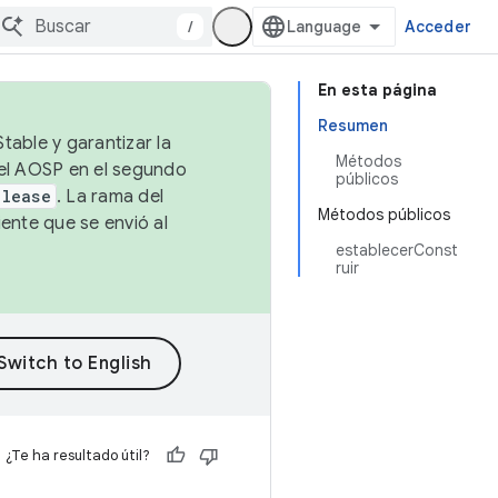
/
Acceder
En esta página
Resumen
table y garantizar la
Métodos
 el AOSP en el segundo
públicos
elease
. La rama del
Métodos públicos
ente que se envió al
establecerConst
ruir
¿Te ha resultado útil?