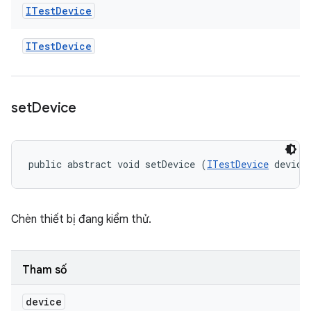
ITest
Device
ITest
Device
set
Device
public abstract void setDevice (
ITestDevice
 device
Chèn thiết bị đang kiểm thử.
Tham số
device