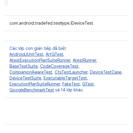
com.android.tradefed.testtype.IDeviceTest
Các lớp con gián tiếp đã biết
AndroidJUnitTest
,
ArtGTest
,
AtestExecutionPlanSuiteRunner
,
AtestRunner
,
BaseTestSuite
,
CodeCoverageTest
,
CompanionAwareTest
,
CtsTestLauncher
,
DeviceTestCase
,
DeviceTestSuite
,
ExecutableTargetTest
,
ExecutionPlanSuiteRunner
,
FakeTest
,
GTest
,
GoogleBenchmarkTest
và 14 lớp khác.