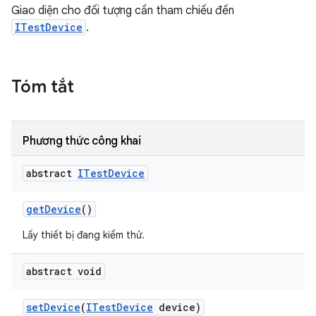
Giao diện cho đối tượng cần tham chiếu đến
ITestDevice
.
Tóm tắt
Phương thức công khai
abstract
ITest
Device
get
Device
()
Lấy thiết bị đang kiểm thử.
abstract void
set
Device
(
ITest
Device
device)