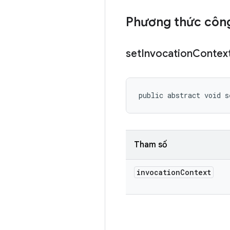
Phương thức công
set
Invocation
Contex
public abstract void s
Tham số
invocation
Context