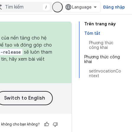
/
Đăng nhập
Trên trang này
Tóm tắt
h của nền tảng cho hệ
Phương thức
 Để tạo và đóng góp cho
công khai
t-release
sẽ luôn tham
Phương thức công
in, hãy xem bài viết
khai
setInvocationCo
ntext
h không cho bạn không?