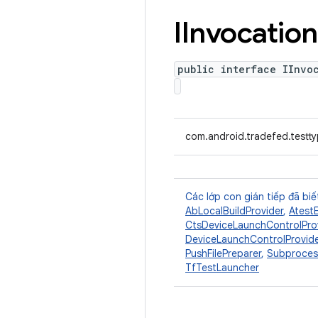
IInvocation
public interface IInvo
com.android.tradefed.testty
Các lớp con gián tiếp đã biế
AbLocalBuildProvider
,
Atest
CtsDeviceLaunchControlPro
DeviceLaunchControlProvide
PushFilePreparer
,
Subproces
TfTestLauncher