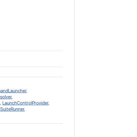
andLauncher
,
solver
,
,
LaunchControlProvider
,
fSuiteRunner
,