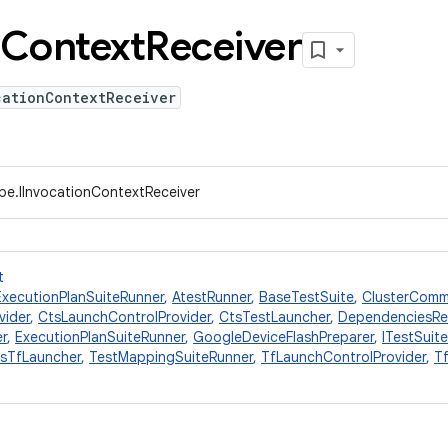
Context
Receiver
cationContextReceiver
pe.IInvocationContextReceiver
t
ExecutionPlanSuiteRunner
,
AtestRunner
,
BaseTestSuite
,
ClusterComm
vider
,
CtsLaunchControlProvider
,
CtsTestLauncher
,
DependenciesRe
r
,
ExecutionPlanSuiteRunner
,
GoogleDeviceFlashPreparer
,
ITestSuite
sTfLauncher
,
TestMappingSuiteRunner
,
TfLaunchControlProvider
,
T