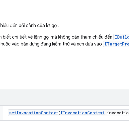
iếu đến bối cảnh của lời gọi.
n biết chi tiết về lệnh gọi mà không cần tham chiếu đến
IBuil
thuộc vào bản dựng đang kiểm thử và nên dựa vào
ITargetPr
set
Invocation
Context
(
IInvocation
Context
invocatio