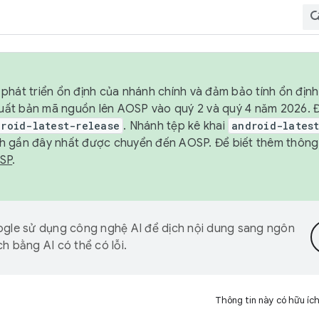
phát triển ổn định của nhánh chính và đảm bảo tính ổn địn
ẽ xuất bản mã nguồn lên AOSP vào quý 2 và quý 4 năm 2026.
droid-latest-release
. Nhánh tệp kê khai
android-lates
h gần đây nhất được chuyển đến AOSP. Để biết thêm thông t
OSP
.
gle sử dụng công nghệ AI để dịch nội dung sang ngôn
h bằng AI có thể có lỗi.
Thông tin này có hữu íc