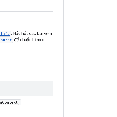
dInfo
. Hầu hết các bài kiểm
eparer
để chuẩn bị môi
n
Context)