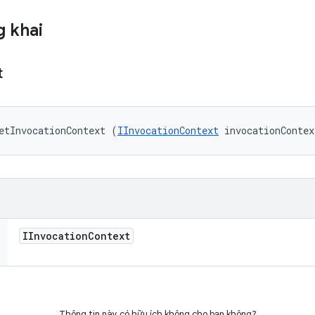
 khai
t
etInvocationContext (
IInvocationContext
 invocationContex
IInvocation
Context
Thông tin này có hữu ích không cho bạn không?