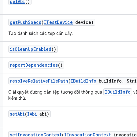
get
Abi
()
get
Push
Specs
(
ITest
Device
device)
Tạo danh sách các tệp cần đẩy.
is
Clean
Up
Enabled
()
report
Dependencies
()
resolve
Relative
File
Path
(
IBuild
Info
build
Info
,
Stri
IBuildInfo
Giải quyết đường dẫn tệp tương đối thông qua
và
kiểm thử.
set
Abi
(
IAbi
abi)
set
Invocation
Context
(
IInvocation
Context
invocatio