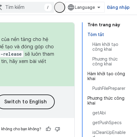
/
Đăng nhập
Trên trang này
Tóm tắt
h của nền tảng cho hệ
Hàm khởi tạo
 Để tạo và đóng góp cho
công khai
t-release
sẽ luôn tham
Phương thức
in, hãy xem bài viết
công khai
Hàm khởi tạo công
khai
PushFilePreparer
Phương thức công
khai
getAbi
getPushSpecs
h không cho bạn không?
isCleanUpEnable