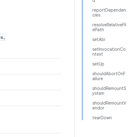
d
reportDependen
cies
resolveRelativeFil
ePath
es,
setAbi
setInvocationCo
ntext
setUp
shouldAbortOnF
ailure
shouldRemountS
ystem
shouldRemountV
endor
tearDown