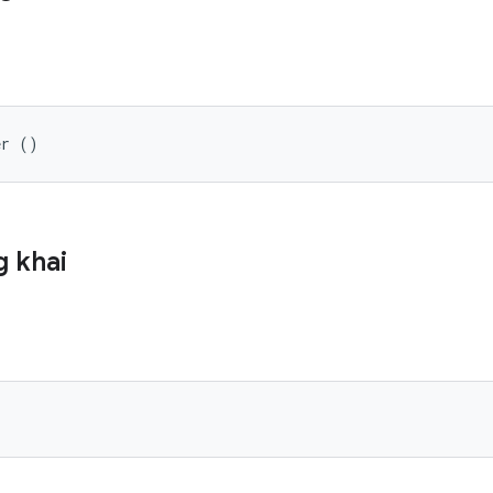
er ()
 khai