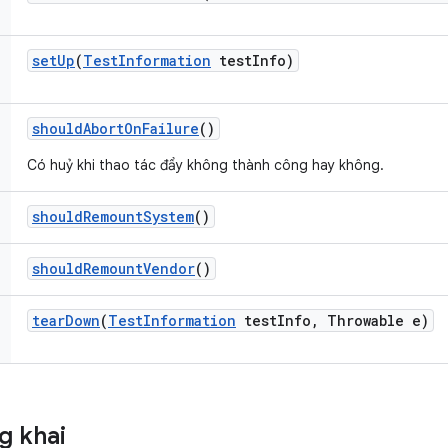
set
Up
(
Test
Information
test
Info)
should
Abort
On
Failure
()
Có huỷ khi thao tác đẩy không thành công hay không.
should
Remount
System
()
should
Remount
Vendor
()
tear
Down
(
Test
Information
test
Info
,
Throwable e)
g khai