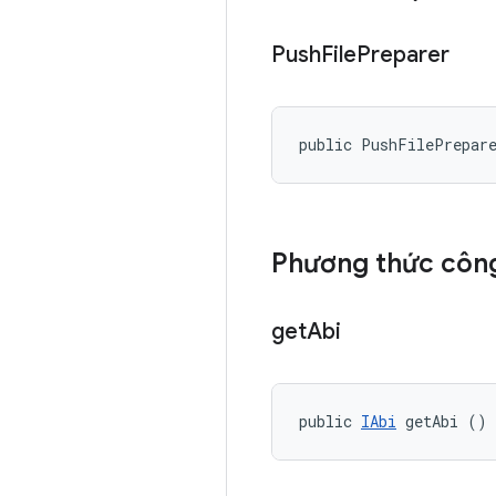
Push
File
Preparer
public PushFilePrepar
Phương thức công
get
Abi
public 
IAbi
 getAbi ()