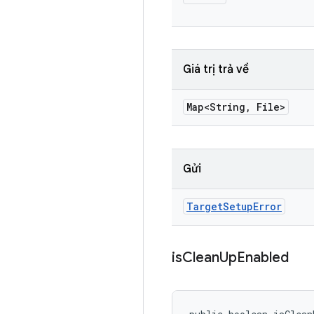
Giá trị trả về
Map<String
,
File>
Gửi
Target
Setup
Error
is
Clean
Up
Enabled