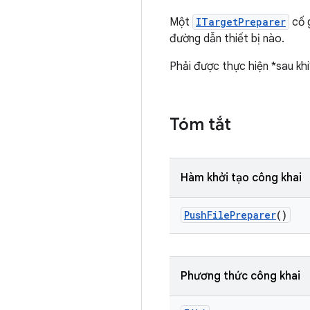
Một
ITargetPreparer
cố g
đường dẫn thiết bị nào.
Phải được thực hiện *sau kh
Tóm tắt
Hàm khởi tạo công khai
Push
File
Preparer
()
Phương thức công khai