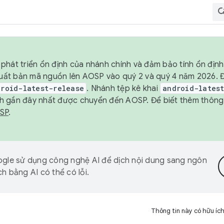
phát triển ổn định của nhánh chính và đảm bảo tính ổn địn
ẽ xuất bản mã nguồn lên AOSP vào quý 2 và quý 4 năm 2026.
droid-latest-release
. Nhánh tệp kê khai
android-lates
h gần đây nhất được chuyển đến AOSP. Để biết thêm thông t
OSP
.
gle sử dụng công nghệ AI để dịch nội dung sang ngôn
h bằng AI có thể có lỗi.
Thông tin này có hữu íc