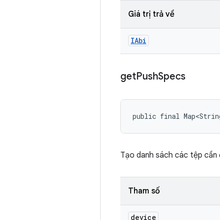
Giá trị trả về
IAbi
get
Push
Specs
public final Map<Strin
Tạo danh sách các tệp cần 
Tham số
device