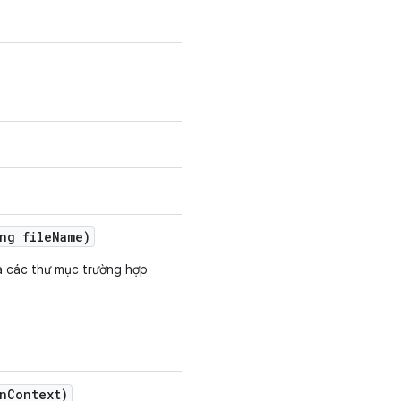
ng file
Name)
 các thư mục trường hợp
n
Context)