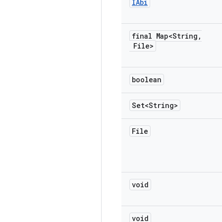
IAbi
final Map<String
,
File>
boolean
Set<String>
File
void
void