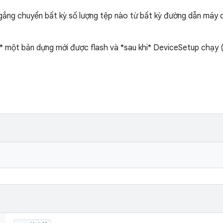
ắng chuyển bất kỳ số lượng tệp nào từ bất kỳ đường dẫn máy c
i* một bản dựng mới được flash và *sau khi* DeviceSetup chạy 