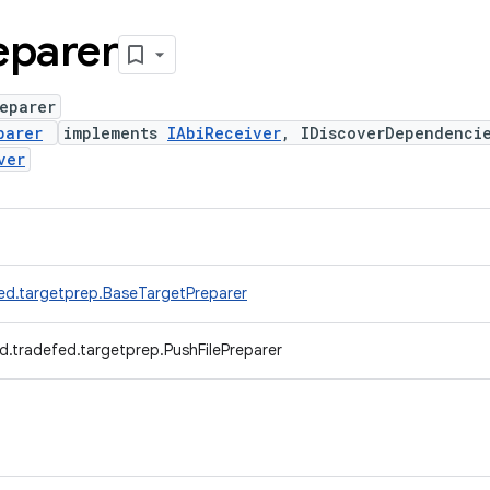
eparer
eparer
parer
implements
IAbiReceiver
, IDiscoverDependenci
ver
ed.targetprep.BaseTargetPreparer
d.tradefed.targetprep.PushFilePreparer