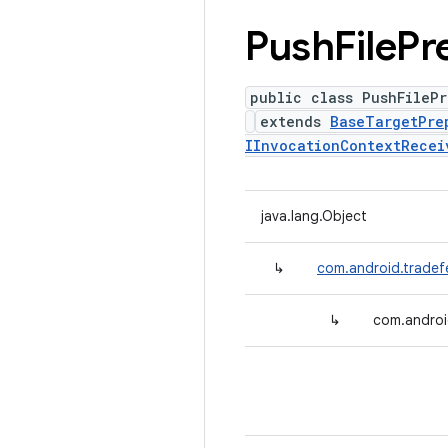
Push
File
Pr
public class PushFilePr
extends
BaseTargetPre
IInvocationContextRecei
java.lang.Object
↳
com.android.tradef
↳
com.androi