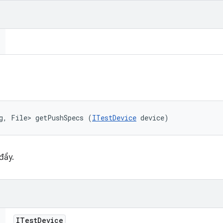
g, File> getPushSpecs (
ITestDevice
 device)
đẩy.
ITest
Device