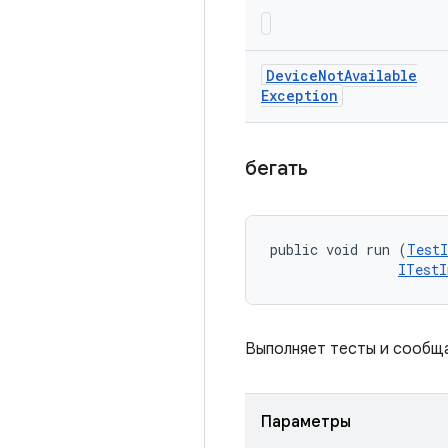
Device
Not
Available
Exception
бегать
public void run (
TestI
ITestI
Выполняет тесты и сообщ
Параметры