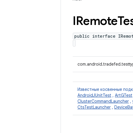
IRemote
Te
public interface IRemo
com.android.tradefed.testt
Известные косвенные под
AndroidJUnitTest
,
ArtGTest
ClusterCommandLauncher
,
CtsTestLauncher
,
DeviceBa