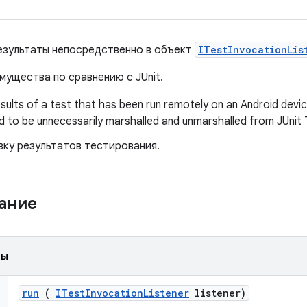
езультаты непосредственно в объект
ITestInvocationLis
ущества по сравнению с JUnit.
esults of a test that has been run remotely on an Android devic
 to be unnecessarily marshalled and unmarshalled from JUnit 
ку результатов тестирования.
жание
ды
run
(
ITest
Invocation
Listener
listener)