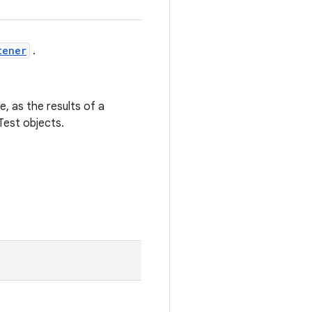
tener
.
e, as the results of a
Test objects.