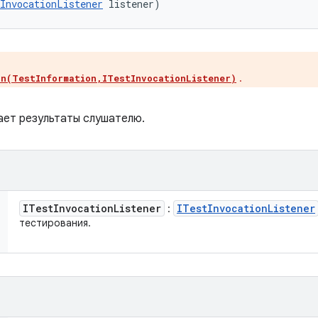
InvocationListener
 listener)
.
un(TestInformation,ITestInvocationListener)
ает результаты слушателю.
ITest
Invocation
Listener
ITest
Invocation
Listener
:
тестирования.