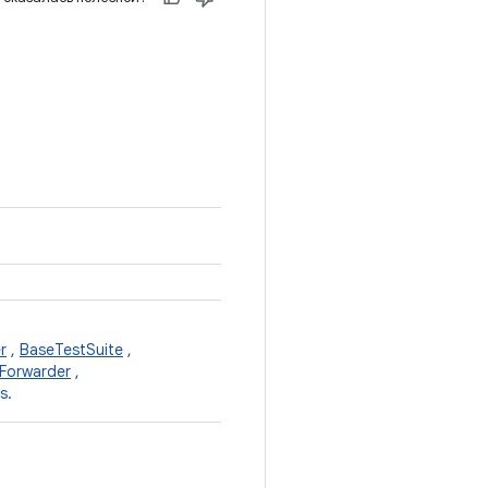
r
,
BaseTestSuite
,
Forwarder
,
s.