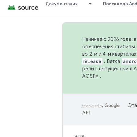
Документация
Поиск кода And
Начиная с 2026 года, 
обеспечения стабильн
во 2-м и 4-м квартала
release
. Ветка
andro
релиз, выпущенный в 
AOSP»
.
Эта
API
.
AOSP