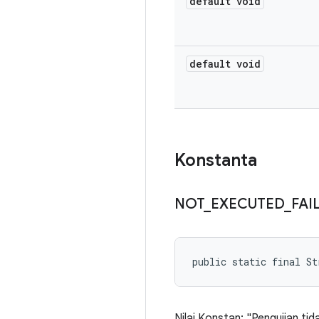
default void
default void
Konstanta
NOT
_
EXECUTED
_
FAI
public static final S
Nilai Konstan: "Pengujian tida