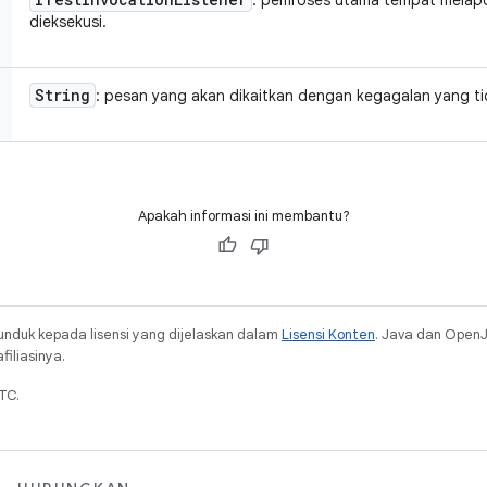
: pemroses utama tempat melapor
dieksekusi.
String
: pesan yang akan dikaitkan dengan kegagalan yang ti
Apakah informasi ini membantu?
unduk kepada lisensi yang dijelaskan dalam
Lisensi Konten
. Java dan Open
iliasinya.
TC.