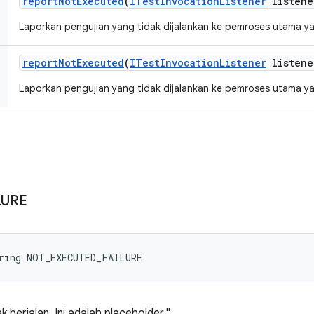
report
Not
Executed
(
ITest
Invocation
Listener
listene
Laporkan pengujian yang tidak dijalankan ke pemroses utama ya
report
Not
Executed
(
ITest
Invocation
Listener
listene
Laporkan pengujian yang tidak dijalankan ke pemroses utama ya
LURE
tring NOT_EXECUTED_FAILURE
k berjalan. Ini adalah placeholder."