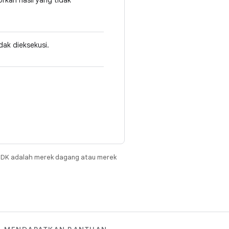
kan hasil yang tidak
dak dieksekusi.
JDK adalah merek dagang atau merek