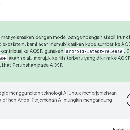
h
uk menyelaraskan dengan model pengembangan stabil trunk
tuk ekosistem, kami akan memublikasikan kode sumber ke A
kontribusi ke AOSP, gunakan
android-latest-release
. 
ase
akan selalu merujuk ke rilis terbaru yang dikirim ke AO
 lihat
Perubahan pada AOSP
.
gle menggunakan teknologi AI untuk menerjemahkan
a pilihan Anda. Terjemahan AI mungkin mengandung
Apakah in