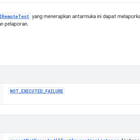
IRemoteTest
yang menerapkan antarmuka ini dapat melaporkan
an pelaporan.
NOT
_
EXECUTED
_
FAILURE