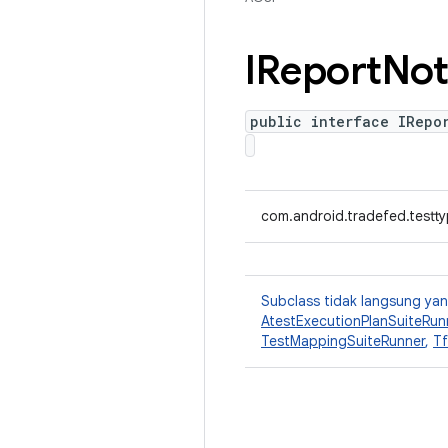
IReport
Not
public interface IRepo
com.android.tradefed.testt
Subclass tidak langsung y
AtestExecutionPlanSuiteRun
TestMappingSuiteRunner
,
Tf