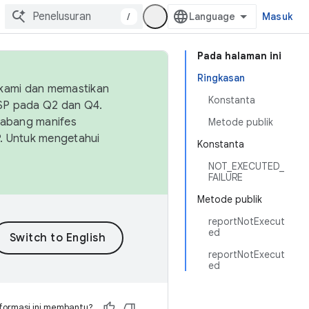
/
Masuk
Pada halaman ini
Ringkasan
 kami dan memastikan
Konstanta
OSP pada Q2 dan Q4.
Cabang manifes
Metode publik
SP. Untuk mengetahui
Konstanta
NOT_EXECUTED_
FAILURE
Metode publik
reportNotExecut
ed
reportNotExecut
ed
formasi ini membantu?