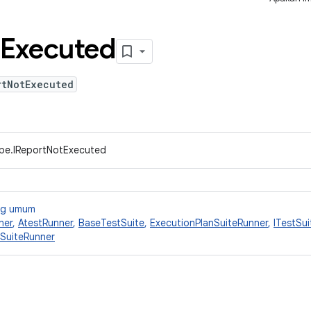
Executed
rtNotExecuted
ype.IReportNotExecuted
ang umum
ner
,
AtestRunner
,
BaseTestSuite
,
ExecutionPlanSuiteRunner
,
ITestSui
SuiteRunner