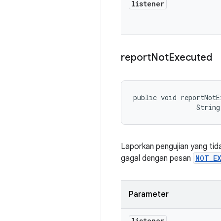
listener
report
Not
Executed
public void reportNotE
                String
Laporkan pengujian yang tid
gagal dengan pesan
NOT_EX
Parameter
listener