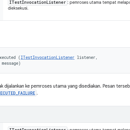
ITest
Invocation
Listener
: pemroses utama tempat melapor
dieksekusi.
xecuted (
ITestInvocationListener
 listener, 

 message)
ak dijalankan ke pemroses utama yang disediakan. Pesan terseb
ECUTED_FAILURE
.
ITest
Invocation
Listener