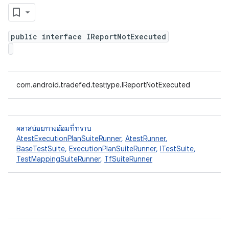
public interface IReportNotExecuted
com.android.tradefed.testtype.IReportNotExecuted
คลาสย่อยทางอ้อมที่ทราบ
AtestExecutionPlanSuiteRunner
,
AtestRunner
,
BaseTestSuite
,
ExecutionPlanSuiteRunner
,
ITestSuite
,
TestMappingSuiteRunner
,
TfSuiteRunner