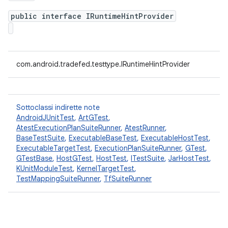
public interface IRuntimeHintProvider
com.android.tradefed.testtype.IRuntimeHintProvider
Sottoclassi indirette note
AndroidJUnitTest
,
ArtGTest
,
AtestExecutionPlanSuiteRunner
,
AtestRunner
,
BaseTestSuite
,
ExecutableBaseTest
,
ExecutableHostTest
,
ExecutableTargetTest
,
ExecutionPlanSuiteRunner
,
GTest
,
GTestBase
,
HostGTest
,
HostTest
,
ITestSuite
,
JarHostTest
,
KUnitModuleTest
,
KernelTargetTest
,
TestMappingSuiteRunner
,
TfSuiteRunner