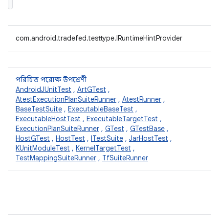
com.android.tradefed.testtype.IRuntimeHintProvider
পরিচিত পরোক্ষ উপশ্রেণী
AndroidJUnitTest
,
ArtGTest
,
AtestExecutionPlanSuiteRunner
,
AtestRunner
,
BaseTestSuite
,
ExecutableBaseTest
,
ExecutableHostTest
,
ExecutableTargetTest
,
ExecutionPlanSuiteRunner
,
GTest
,
GTestBase
,
HostGTest
,
HostTest
,
ITestSuite
,
JarHostTest
,
KUnitModuleTest
,
KernelTargetTest
,
TestMappingSuiteRunner
,
TfSuiteRunner