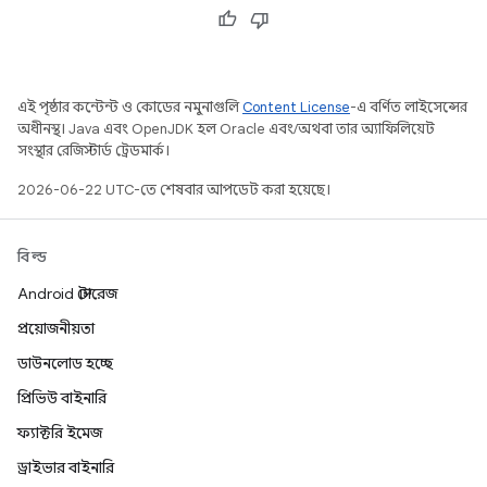
এই পৃষ্ঠার কন্টেন্ট ও কোডের নমুনাগুলি
Content License
-এ বর্ণিত লাইসেন্সের
অধীনস্থ। Java এবং OpenJDK হল Oracle এবং/অথবা তার অ্যাফিলিয়েট
সংস্থার রেজিস্টার্ড ট্রেডমার্ক।
2026-06-22 UTC-তে শেষবার আপডেট করা হয়েছে।
বিল্ড
Android স্টোরেজ
প্রয়োজনীয়তা
ডাউনলোড হচ্ছে
প্রিভিউ বাইনারি
ফ্যাক্টরি ইমেজ
ড্রাইভার বাইনারি