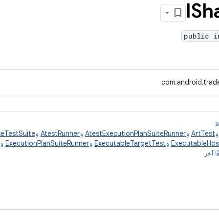
ISh
public i
com.android.trade
ة
ArtTest
و
AtestExecutionPlanSuiteRunner
و
AtestRunner
و
eTestSuite
ExecutableHos
و
ExecutableTargetTest
و
ExecutionPlanSuiteRunner
و