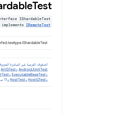
ardable
Test
nterface IShardableTest
implements
IRemoteTest
fed.testtype.IShardableTest
الصفوف الفرعية غير المباشرة المعروف
AndroidJUnitTest
و
ArtGTest
و
و
ExecutableBaseTest
و
tTest
و
HostGTest
و
HostTest
و11 صفًا آخر