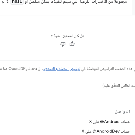
null
مجموعة من الاختبارات الفرعية التي سيتم تنفيذها بشكل منفصل أو
إذا لم ي
هل كان المحتوى مفيدًا؟
في هذه الصفحة للتراخيص الموضحّة في
ترخيص استخدام المحتوى
التواصل
حساب ‎@Android على X
حساب ‎@AndroidDev على X