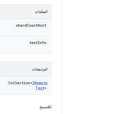
المعلَمات
shard
Count
Hint
test
Info
المرتجعات
Collection<
IRemote
Test
>
تقسيم