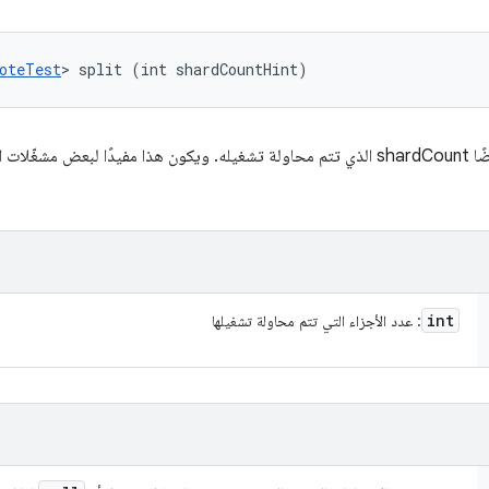
oteTest
> split (int shardCountHint)
يوفّر أيضًا shardCount الذي تتم محاولة تشغيله. ويكون هذا مفيدًا لبعض مشغّ
int
: عدد الأجزاء التي تتم محاولة تشغيلها