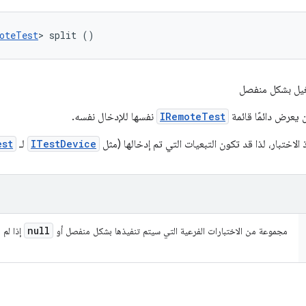
oteTest
> split ()
شغيل بشكل منفصل
 يعرض دائمًا قائمة
IRemoteTest
نفسها للإدخال نفسه.
الاختبار، لذا قد تكون التبعيات التي تم إدخالها (مثل
ITestDevice
لـ
est
null
مجموعة من الاختبارات الفرعية التي سيتم تنفيذها بشكل منفصل أو
إذا لم ي