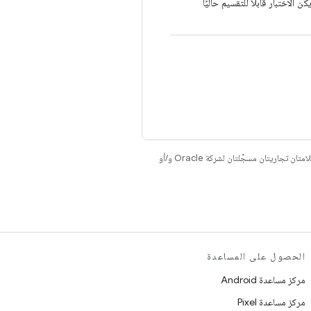
كن الاختبار قابلاً للتقسيم حاليًا
. إنّ Java وOpenJDK هما علامتان تجاريتان مسجَّلتان لشركة Oracle و/أو
الحصول على المساعدة
مركز مساعدة Android
مركز مساعدة Pixel