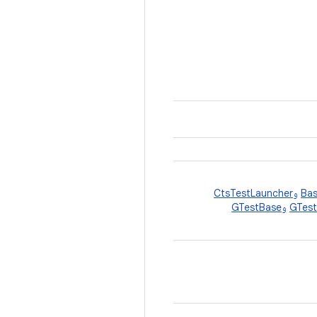
Bas
و
CtsTestLauncher
GTest
و
GTestBase