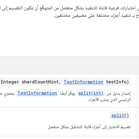
اختبارات فرعية قابلة للتنفيذ بشكل منفصل من المتوقّع أن يكون التقسيم إلى ا
ح بـ تنفيذ أجزاء مختلفة على مضيفين مختلفين.
(Integer shard
Count
Hint
,
Test
Information
test
Info)
TestInformation
split(int)
إصدار بديل من
يوفّر أيضًا
يحتوي على
الرئيسي الذي ينشئ الأجزاء
split
()
تقسيم الاختبار إلى أجزاء قابلة للتشغيل بشكل منفصل