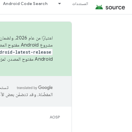
المستندات
Android Code Search
اعتبارًا من
مشروع Android مفتوح المصدر (AOSP) في الربعَين الثاني والرابع. لبناء مشروع Android مفتوح المصدر والمساهمة فيه، استخدِم
droid-latest-release
Android مفتوح المصدر. لمزيد من المعلومات، يُرجى الاطّلاع على
المفضّلة، وقد تتضمّن بعض الأ
AOSP