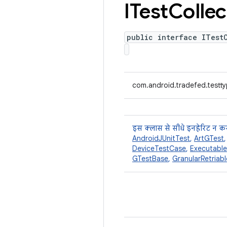
ITest
Collec
public interface ITest
com.android.tradefed.testty
इस क्लास से सीधे इनहेरिट न कर
AndroidJUnitTest
,
ArtGTest
DeviceTestCase
,
Executabl
GTestBase
,
GranularRetriab