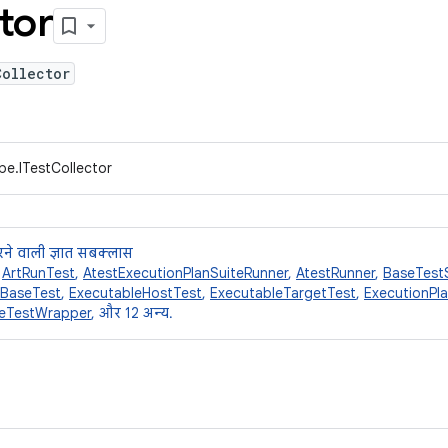
tor
Collector
pe.ITestCollector
ने वाली ज्ञात सबक्लास
,
ArtRunTest
,
AtestExecutionPlanSuiteRunner
,
AtestRunner
,
BaseTest
eBaseTest
,
ExecutableHostTest
,
ExecutableTargetTest
,
ExecutionPl
leTestWrapper
, और 12 अन्य.