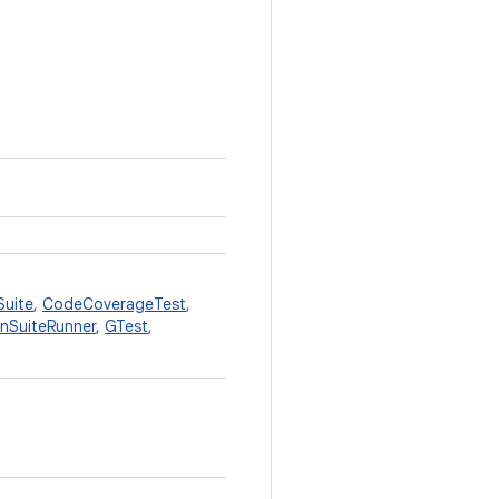
Suite
,
CodeCoverageTest
,
anSuiteRunner
,
GTest
,