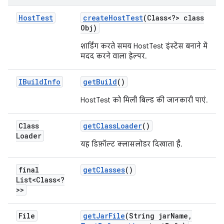
Host
Test
create
Host
Test
(Class<?> class
Obj)
शार्डिंग करते समय HostTest इंस्टेंस बनाने में
मदद करने वाला हेल्पर.
IBuild
Info
get
Build
()
HostTest को मिली बिल्ड की जानकारी पाएं.
Class
get
Class
Loader
()
Loader
यह डिफ़ॉल्ट क्लासलोडर दिखाता है.
final
get
Classes
()
List<Class<?
>>
File
get
Jar
File
(String jar
Name
,