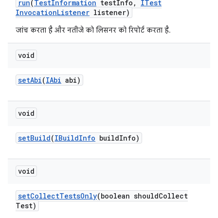
run
(
Test
Information
test
Info
,
ITest
Invocation
Listener
listener)
जांच करता है और नतीजे को लिसनर को रिपोर्ट करता है.
void
set
Abi
(
IAbi
abi)
void
set
Build
(
IBuild
Info
build
Info)
void
set
Collect
Tests
Only
(boolean should
Collect
Test)