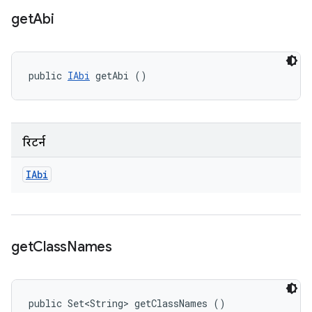
get
Abi
public 
IAbi
 getAbi ()
रिटर्न
IAbi
get
Class
Names
public Set<String> getClassNames ()