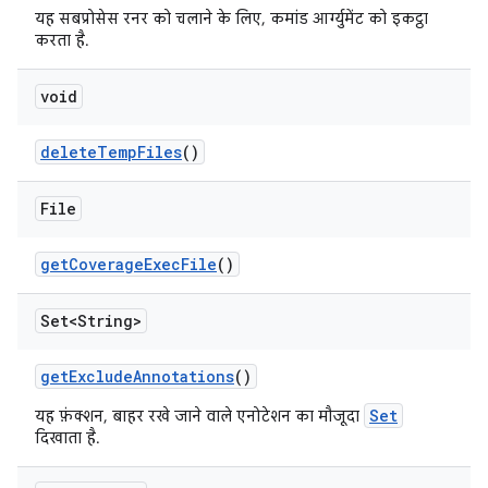
यह सबप्रोसेस रनर को चलाने के लिए, कमांड आर्ग्युमेंट को इकट्ठा
करता है.
void
delete
Temp
Files
()
File
get
Coverage
Exec
File
()
Set<String>
get
Exclude
Annotations
()
Set
यह फ़ंक्शन, बाहर रखे जाने वाले एनोटेशन का मौजूदा
दिखाता है.