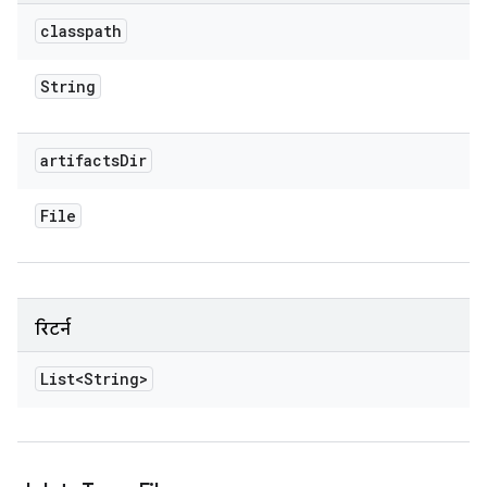
classpath
String
artifacts
Dir
File
रिटर्न
List<String>