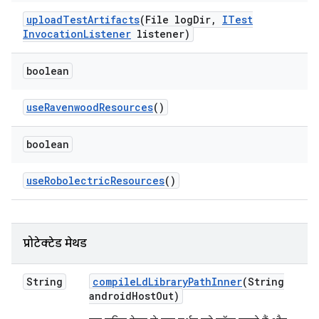
upload
Test
Artifacts
(File log
Dir
,
ITest
Invocation
Listener
listener)
boolean
use
Ravenwood
Resources
()
boolean
use
Robolectric
Resources
()
प्रोटेक्टेड मेथड
String
compile
Ld
Library
Path
Inner
(String
android
Host
Out)