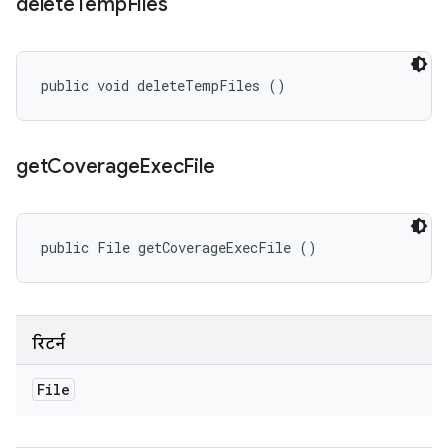
delete
Temp
Files
public void deleteTempFiles ()
get
Coverage
Exec
File
public File getCoverageExecFile ()
रिटर्न
File