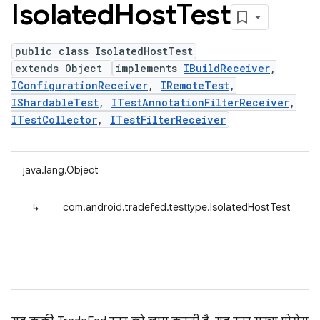
Isolated
Host
Test
public class IsolatedHostTest
extends Object
implements
IBuildReceiver
,
IConfigurationReceiver
,
IRemoteTest
,
IShardableTest
,
ITestAnnotationFilterReceiver
,
ITestCollector
,
ITestFilterReceiver
java.lang.Object
↳
com.android.tradefed.testtype.IsolatedHostTest