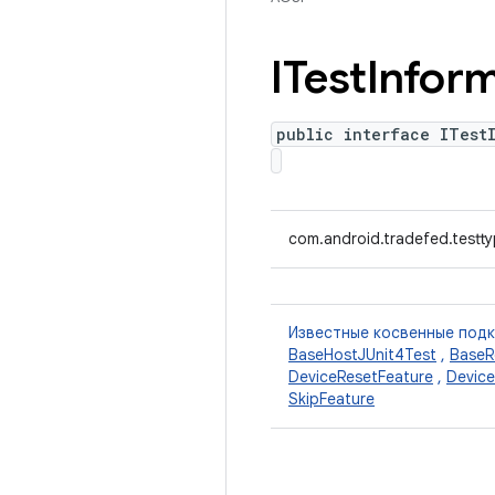
ITest
Infor
public interface ITest
com.android.tradefed.testty
Известные косвенные под
BaseHostJUnit4Test
,
BaseR
DeviceResetFeature
,
Devic
SkipFeature