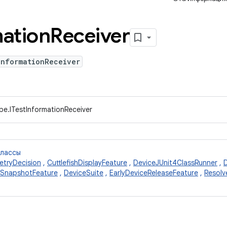
mation
Receiver
InformationReceiver
pe.ITestInformationReceiver
классы
etryDecision
,
CuttlefishDisplayFeature
,
DeviceJUnit4ClassRunner
,
eSnapshotFeature
,
DeviceSuite
,
EarlyDeviceReleaseFeature
,
Resolv