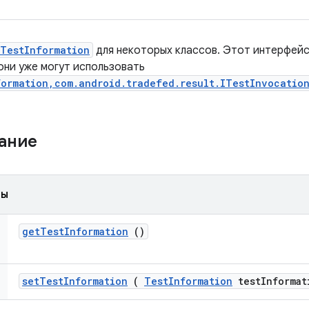
TestInformation
для некоторых классов. Этот интерфейс
они уже могут использовать
ormation,com.android.tradefed.result.ITestInvocation
жание
ды
get
Test
Information
()
set
Test
Information
(
Test
Information
test
Informat