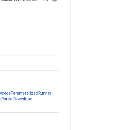
DeviceParameterizedRunner
,
ePartialDownload
,