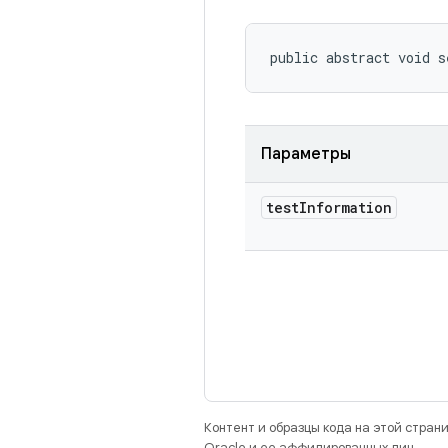
public abstract void s
Параметры
test
Information
Контент и образцы кода на этой стра
Oracle и ее аффилированных лиц.