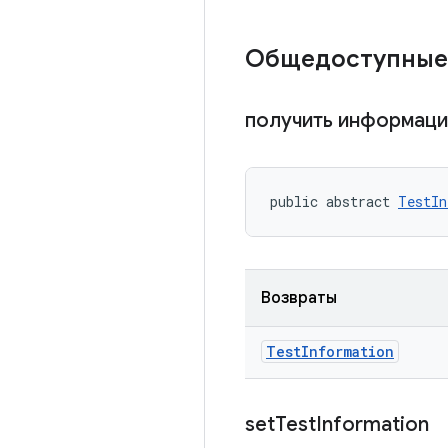
Общедоступные
получить информаци
public abstract 
TestIn
Возвраты
Test
Information
set
Test
Information