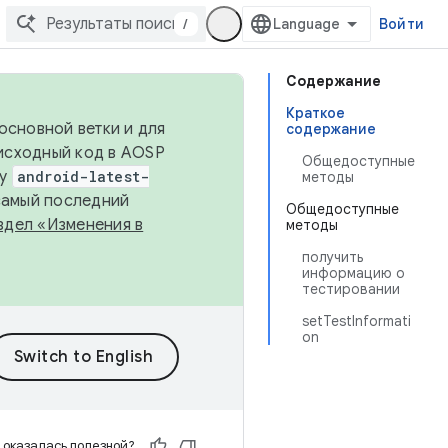
/
Войти
Содержание
Краткое
основной ветки и для
содержание
исходный код в AOSP
Общедоступные
ку
android-latest-
методы
 самый последний
Общедоступные
здел «Изменения в
методы
получить
информацию о
тестировании
setTestInformati
on
 оказалась полезной?