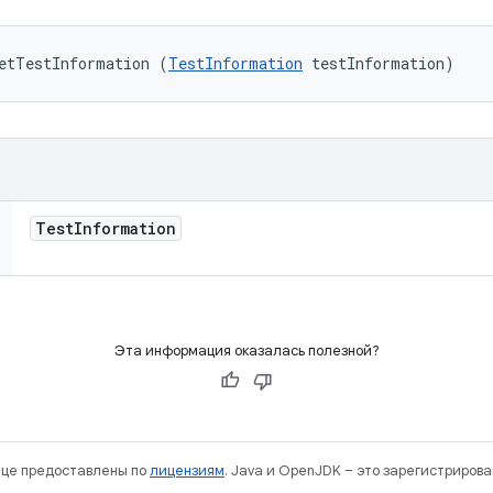
etTestInformation (
TestInformation
 testInformation)
Test
Information
Эта информация оказалась полезной?
нице предоставлены по
лицензиям
. Java и OpenJDK – это зарегистриров