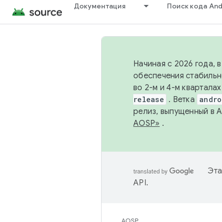
Документация
Поиск кода And
Начиная с 2026 года, 
обеспечения стабильн
во 2-м и 4-м квартала
release
. Ветка
andro
релиз, выпущенный в 
AOSP»
.
Эта
API
.
AOSP