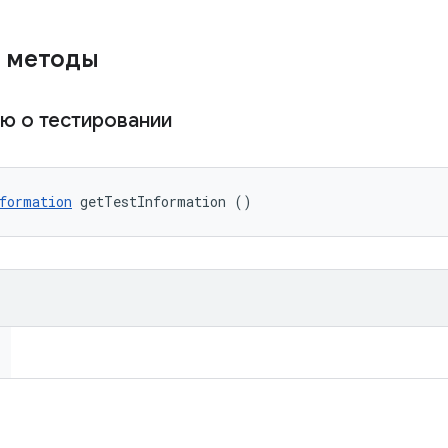
 методы
ю о тестировании
formation
 getTestInformation ()