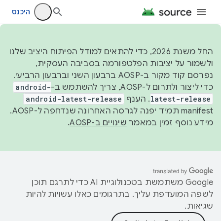
היכנס
החל משנת 2026, כדי להתאים למודל הפיתוח היציב שלנו
ולשמור על יציבות הפלטפורמה בסביבה העסקית,
נפרסם קוד מקור ב-AOSP ברבעון השני וברבעון הרביעי.
כדי ליצור ולתרום ל-AOSP, צריך להשתמש ב-
android-
latest-release
. הענף
android-latest-release
manifest תמיד יפנה לגרסה האחרונה שנדחפה ל-AOSP.
מידע נוסף זמין במאמר
שינויים ב-AOSP
.
‫Google משתמשת בטכנולוגיית AI כדי לתרגם תוכן
לשפה המועדפת עליך. בתרגומים כאלו עשויות להיות
שגיאות.