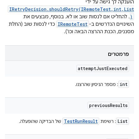
הוענקה לך גישה על ידי
IRetryDecision.shouldRetry(IRemoteTest,int,List
)
. להחליט אם לנסות שוב או לא. בנוסף, מבצעים את
השינויים הנדרשים ב-
IRemoteTest
כדי לנסות שוב (החלת
מסננים, הכנת ההרצה הבאה וכו').
פרמטרים
attempt
Just
Executed
int
: מספר הניסיון שהרצנו.
previous
Results
Test
Run
Result
List
: רשימת
של הבדיקה שהופעלה.