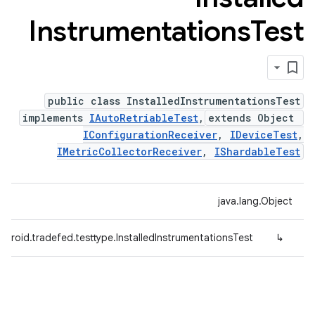
Instrumentations
Test
public class InstalledInstrumentationsTest
implements
IAutoRetriableTest
,
extends Object
IConfigurationReceiver
,
IDeviceTest
,
IMetricCollectorReceiver
,
IShardableTest
java.lang.Object
droid.tradefed.testtype.InstalledInstrumentationsTest
↳