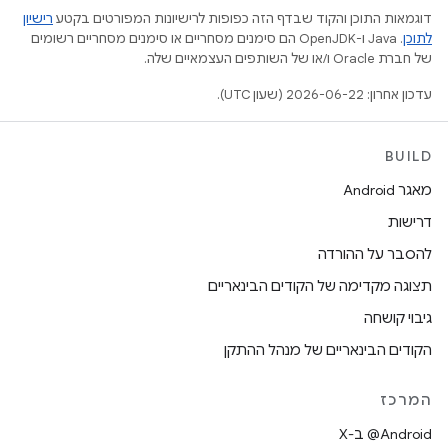
דוגמאות התוכן והקוד שבדף הזה כפופות לרישיונות המפורטים בקטע
רישיון
לתוכן
.‏ Java ו-OpenJDK הם סימנים מסחריים או סימנים מסחריים רשומים
של חברת Oracle ו/או של השותפים העצמאיים שלה.
עדכון אחרון: 2026-06-22 (שעון UTC).
BUILD
מאגר Android
דרישות
להסבר על ההורדה
תצוגה מקדימה של הקודים הבינאריים
גיבוי קושחה
הקודים הבינאריים של מנהל ההתקן
המרכז
‫‎@Android ב-X