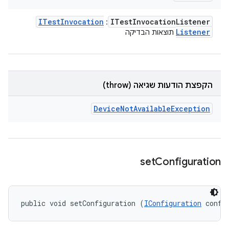
ITest
Invocation
ITest
Invocation
Listener
:
Listener
תוצאות הבדיקה
הקפצת הודעות שגיאה (throw)
Device
Not
Available
Exception
set
Configuration
public void setConfiguration (
IConfiguration
 confi