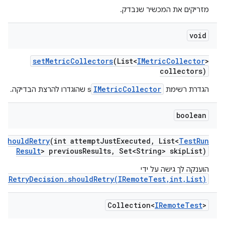
מזריקים את המכשיר שנבדק.
void
set
Metric
Collectors
(List<
IMetric
Collector
>
collectors)
IMetricCollector
הגדרת רשימת
s שהוגדרו להרצת הבדיקה.
boolean
should
Retry
(int attempt
Just
Executed
,
List<
Test
Run
Result
> previous
Results
,
Set<String> skip
List)
הוענקה לך גישה על ידי
IRetryDecision.shouldRetry(IRemoteTest,int,List)
.
Collection<
IRemote
Test
>