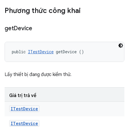
Phương thức công khai
get
Device
public 
ITestDevice
 getDevice ()
Lấy thiết bị đang được kiểm thử.
Giá trị trả về
ITest
Device
ITest
Device