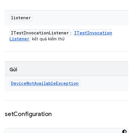
listener
ITest
Invocation
Listener
ITest
Invocation
:
Listener
kết quả kiểm thử
Gửi
Device
Not
Available
Exception
set
Configuration