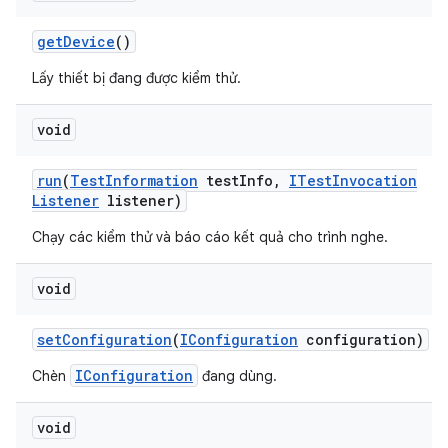
get
Device
()
Lấy thiết bị đang được kiểm thử.
void
run
(
Test
Information
test
Info
,
ITest
Invocation
Listener
listener)
Chạy các kiểm thử và báo cáo kết quả cho trình nghe.
void
set
Configuration
(
IConfiguration
configuration)
IConfiguration
Chèn
đang dùng.
void