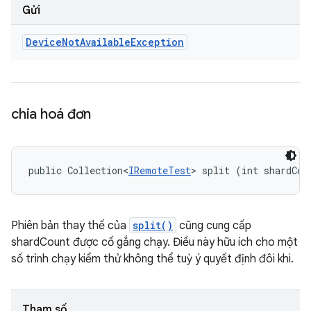
Gửi
Device
Not
Available
Exception
chia hoá đơn
public Collection<
IRemoteTest
> split (int shardCou
Phiên bản thay thế của
split()
cũng cung cấp
shardCount được cố gắng chạy. Điều này hữu ích cho một
số trình chạy kiểm thử không thể tuỳ ý quyết định đôi khi.
Tham số