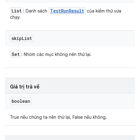
List
Test
Run
Result
: Danh sách
của kiểm thử vừa
chạy.
skip
List
Set
: Nhóm các mục không nên thử lại.
Giá trị trả về
boolean
True nếu chúng ta nên thử lại, False nếu không.