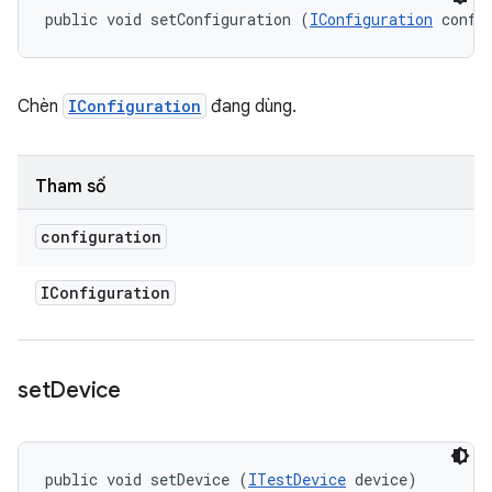
public void setConfiguration (
IConfiguration
 confi
Chèn
IConfiguration
đang dùng.
Tham số
configuration
IConfiguration
set
Device
public void setDevice (
ITestDevice
 device)