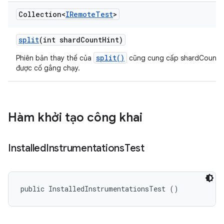
Collection<
IRemote
Test
>
split
(int shard
Count
Hint)
split()
Phiên bản thay thế của
cũng cung cấp shardCount
được cố gắng chạy.
Hàm khởi tạo công khai
Installed
Instrumentations
Test
public InstalledInstrumentationsTest ()