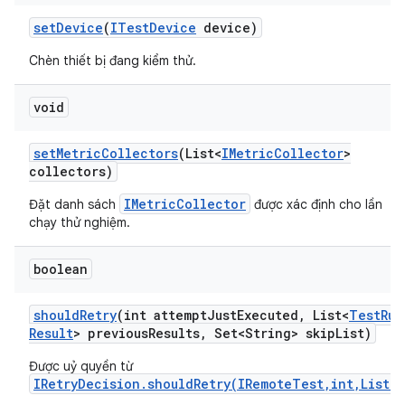
set
Device
(
ITest
Device
device)
Chèn thiết bị đang kiểm thử.
void
set
Metric
Collectors
(List<
IMetric
Collector
>
collectors)
IMetricCollector
Đặt danh sách
được xác định cho lần
chạy thử nghiệm.
boolean
should
Retry
(int attempt
Just
Executed
,
List<
Test
Run
Result
> previous
Results
,
Set<String> skip
List)
Được uỷ quyền từ
IRetryDecision.shouldRetry(IRemoteTest,int,List)
.