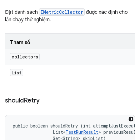
Đặt danh sách
IMetricCollector
được xác định cho
lần chạy thử nghiệm.
Tham số
collectors
List
should
Retry
public boolean shouldRetry (int attemptJustExecuted
                List<
TestRunResult
> previousResults
                Set<String> skipList)