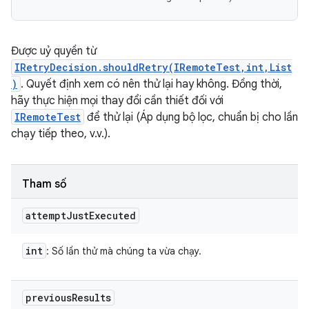
Được uỷ quyền từ
IRetryDecision.shouldRetry(IRemoteTest,int,List
)
. Quyết định xem có nên thử lại hay không. Đồng thời,
hãy thực hiện mọi thay đổi cần thiết đối với
IRemoteTest
để thử lại (Áp dụng bộ lọc, chuẩn bị cho lần
chạy tiếp theo, v.v.).
Tham số
attempt
Just
Executed
int
: Số lần thử mà chúng ta vừa chạy.
previous
Results