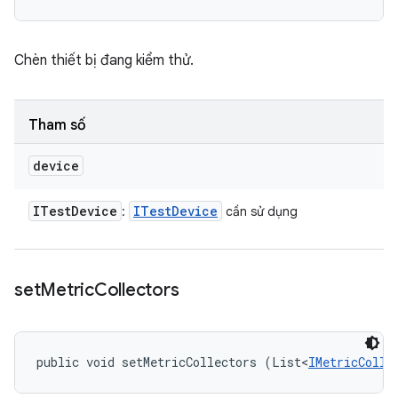
Chèn thiết bị đang kiểm thử.
Tham số
device
ITest
Device
ITest
Device
:
cần sử dụng
set
Metric
Collectors
public void setMetricCollectors (List<
IMetricColle