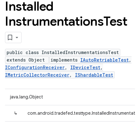
Installed
Instrumentations
Test
public class InstalledInstrumentationsTest
extends Object
implements
IAutoRetriableTest
,
IConfigurationReceiver
,
IDeviceTest
,
IMetricCollectorReceiver
,
IShardableTest
java.lang.Object
↳
com.android.tradefed.testtype.InstalledInstrumentati