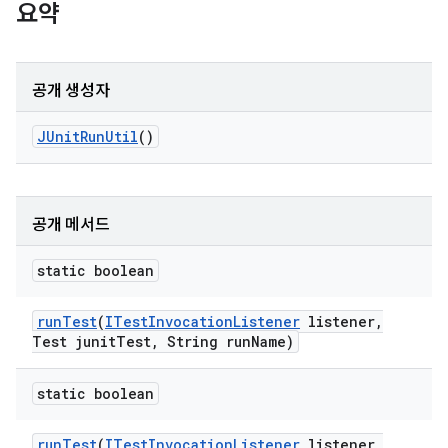
요약
공개 생성자
JUnit
Run
Util
()
공개 메서드
static boolean
run
Test
(
ITest
Invocation
Listener
listener
,
Test junit
Test
,
String run
Name)
static boolean
run
Test
(
ITest
Invocation
Listener
listener
,