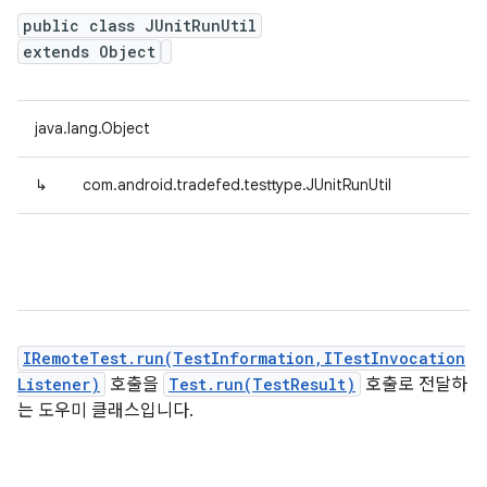
public class JUnitRunUtil
extends Object
java.lang.Object
↳
com.android.tradefed.testtype.JUnitRunUtil
IRemoteTest.run(TestInformation,ITestInvocation
Listener)
호출을
Test.run(TestResult)
호출로 전달하
는 도우미 클래스입니다.