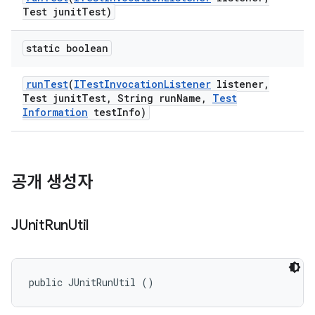
Test junit
Test)
static boolean
run
Test
(
ITest
Invocation
Listener
listener
,
Test junit
Test
,
String run
Name
,
Test
Information
test
Info)
공개 생성자
JUnit
Run
Util
public JUnitRunUtil ()