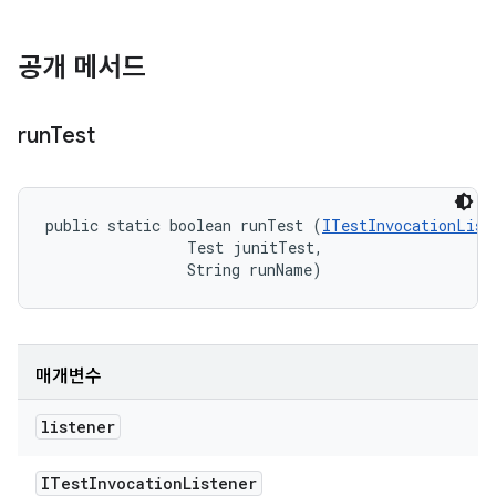
공개 메서드
run
Test
public static boolean runTest (
ITestInvocationList
                Test junitTest, 

                String runName)
매개변수
listener
ITest
Invocation
Listener