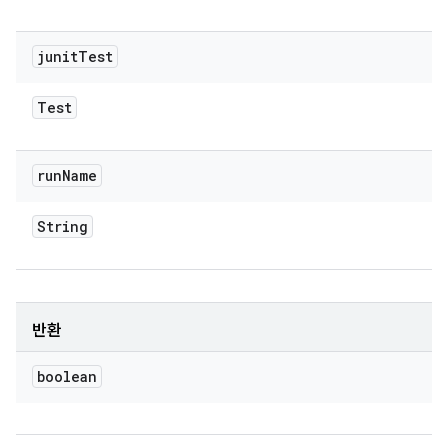
junit
Test
Test
run
Name
String
반환
boolean