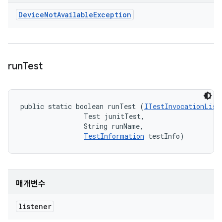
Device
Not
Available
Exception
run
Test
public static boolean runTest (
ITestInvocationList
                Test junitTest, 

                String runName, 

TestInformation
 testInfo)
매개변수
listener