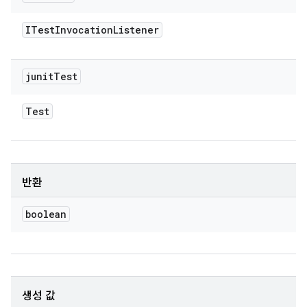
ITest
Invocation
Listener
junit
Test
Test
반환
boolean
생성 값