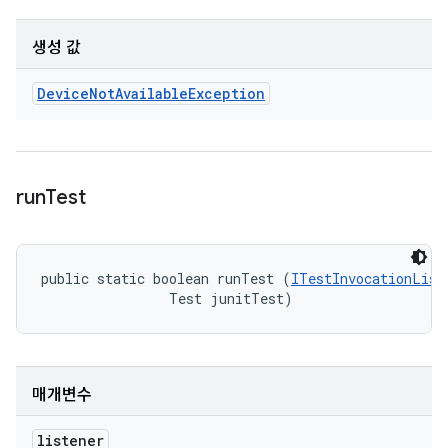
생성 값
Device
Not
Available
Exception
run
Test
public static boolean runTest (
ITestInvocationList
                Test junitTest)
매개변수
listener