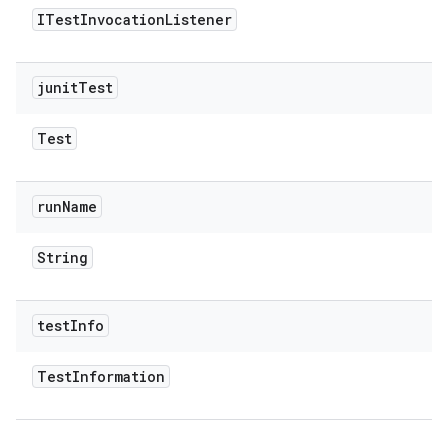
ITest
Invocation
Listener
junit
Test
Test
run
Name
String
test
Info
Test
Information