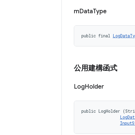
m
Data
Type
public final 
LogDataTy
公用建構函式
Log
Holder
public LogHolder (Stri
LogDat
InputS