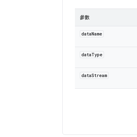
參數
data
Name
data
Type
data
Stream