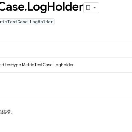
Case
.
Log
Holder
ricTestCase.LogHolder
ed.testtype.MetricTestCase.LogHolder
的結構。