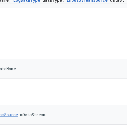
Name
,
Log
Data
Type
data
Type
,
Input
Stream
Source
data
Str
ataName
amSource
 mDataStream