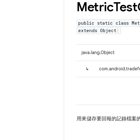
Metric
Test
public static class Met
extends Object
java.lang.Object
↳
com.android.tradef
用來儲存要回報的記錄檔案