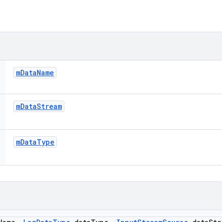
m
Data
Name
m
Data
Stream
m
Data
Type