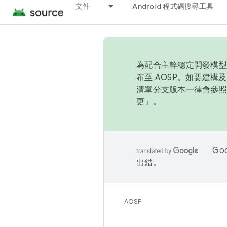
文件
Android 程式碼搜尋工具
為配合主幹穩定開發模型，
布至 AOSP。如要建構及
清單分支版本一律會參照推
更
」。
Go
出錯。
AOSP