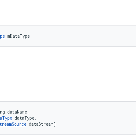
pe
 mDataType
ng dataName, 

aType
 dataType, 

treamSource
 dataStream)