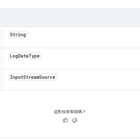
String
Log
Data
Type
Input
Stream
Source
這對你有幫助嗎？