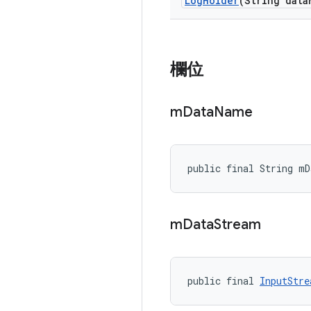
Log
Holder
(String data
欄位
m
Data
Name
public final String mD
m
Data
Stream
public final 
InputStre