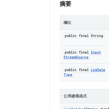
摘要
欄位
public final String
public final
Input
Stream
Source
public final
Log
Data
Type
公用建構函式