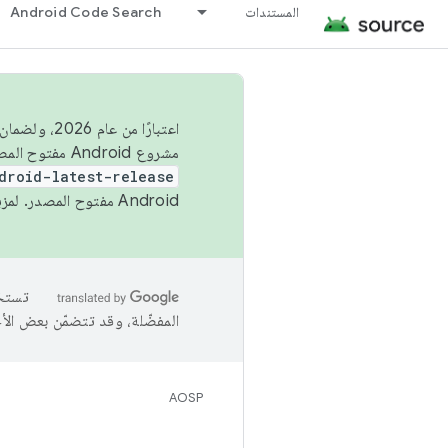
المستندات
Android Code Search
اعتبارًا من
مشروع Android مفتوح المصدر (AOSP) في الربعَين الثاني والرابع. لبناء مشروع Android مفتوح المصدر والمساهمة فيه، استخدِم
droid-latest-release
Android مفتوح المصدر. لمزيد من المعلومات، يُرجى الاطّلاع على
المفضّلة، وقد تتضمّن بعض الأ
AOSP