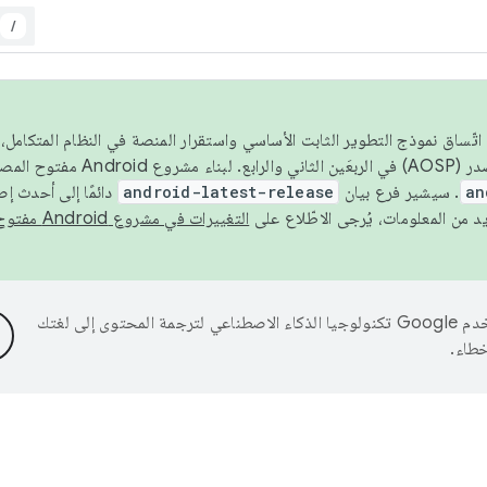
/
 عام 2026، ولضمان اتّساق نموذج التطوير الثابت الأساسي واستقرار المنصة في النظام المت
an
. سيشير فرع بيان
android-latest-release
دائمًا إلى أحدث إ
التغييرات في مشروع Android مفتوح المصدر
تستخدم Google تكنولوجيا الذكاء الاصطناعي لترجمة المحتوى إلى لغتك
خطاء.