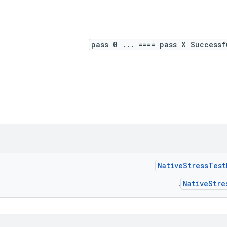
pass 0 ... ==== pass X Successf
Native
Stress
Test
NativeStre
.