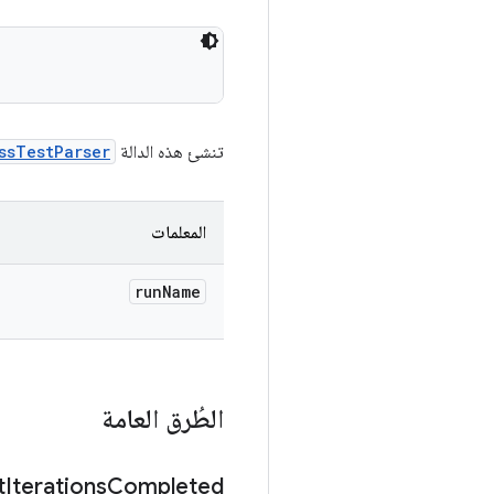
تنشئ هذه الدالة
ssTestParser
المعلمات
run
Name
الطُرق العامة
t
Iterations
Completed