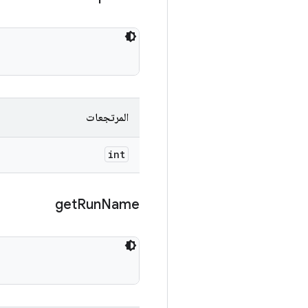
المرتجعات
int
get
Run
Name