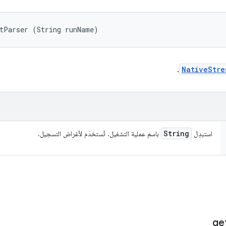
stParser (String runName)
.
NativeStre
String
استبدِل
باسم عملية التشغيل. تُستخدَم لأغراض التسجيل.
ge