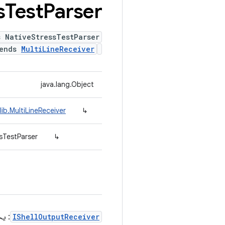
s
Test
Parser
s NativeStressTestParser
tends
MultiLineReceiver
java.lang.Object
ib.MultiLineReceiver
↳
sTestParser
↳
IShellOutputReceiver
: يح