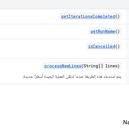
get
Iterations
Completed
()
get
Run
Name
()
is
Cancelled
()
process
New
Lines
(String[] lines)
يتم استدعاء هذه الطريقة عندما تتلقّى العملية البعيدة أسطرًا جديدة.
Na